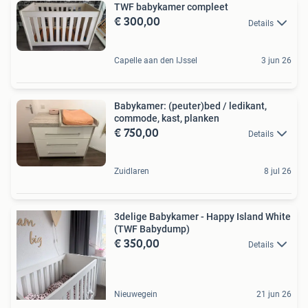
TWF babykamer compleet
€ 300,00
Details
Capelle aan den IJssel
3 jun 26
Babykamer: (peuter)bed / ledikant,
commode, kast, planken
€ 750,00
Details
Zuidlaren
8 jul 26
3delige Babykamer - Happy Island White
(TWF Babydump)
€ 350,00
Details
Nieuwegein
21 jun 26