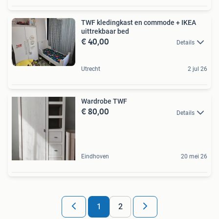
TWF kledingkast en commode + IKEA
uittrekbaar bed
€ 40,00
Details
Utrecht
2 jul 26
Wardrobe TWF
€ 80,00
Details
Eindhoven
20 mei 26
1
2