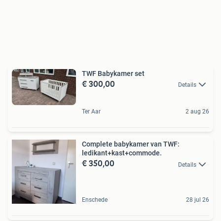
TWF Babykamer set
€ 300,00
Details
Ter Aar
2 aug 26
Complete babykamer van TWF:
ledikant+kast+commode.
€ 350,00
Details
Enschede
28 jul 26