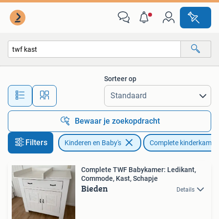
Kinderkamer | Complete kinderkamers
Sorteer op
Alle afstanden…
Bewaar je zoekopdracht
Filters
Kinderen en Baby's
Complete kinderkamer
Complete TWF Babykamer: Ledikant,
Commode, Kast, Schapje
Bieden
Details