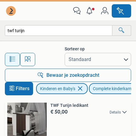
Kinderkamer | Complete kinderkamers
Sorteer op
Alle afstanden…
Bewaar je zoekopdracht
Filters
Kinderen en Baby's
Complete kinderkamer
TWF Turijn ledikant
€ 50,00
Details