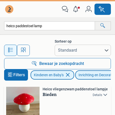
Kinderkamer | Inrichting en Decoratie
Sorteer op
Alle afstanden…
Bewaar je zoekopdracht
Filters
Kinderen en Baby's
Inrichting en Decoratie
Heico vliegenzwam paddenstoel lampje
Bieden
Details