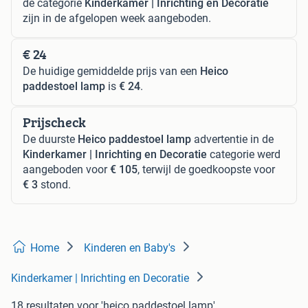
de categorie
Kinderkamer | Inrichting en Decoratie
zijn in de afgelopen week aangeboden.
€ 24
De huidige gemiddelde prijs van een
Heico
paddestoel lamp
is
€ 24
.
Prijscheck
De duurste
Heico paddestoel lamp
advertentie in de
Kinderkamer | Inrichting en Decoratie
categorie werd
aangeboden voor
€ 105
, terwijl de goedkoopste voor
€ 3
stond.
Home
Kinderen en Baby's
Kinderkamer | Inrichting en Decoratie
18 resultaten
voor 'heico paddestoel lamp'