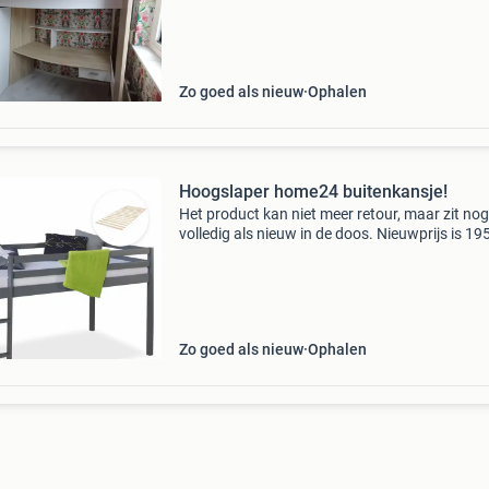
eventueel samen demonteren of ik doe het zel
tegen meerpr
Zo goed als nieuw
Ophalen
Hoogslaper home24 buitenkansje!
Het product kan niet meer retour, maar zit nog
volledig als nieuw in de doos. Nieuwprijs is 195
tegen spotprijs op te halen. Zie voor productde
https:www.home24.nl/product/hoogslaper-me
Zo goed als nieuw
Ophalen