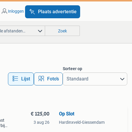
Inloggen
Plaats advertentie
lle afstanden…
Zoek
Sorteer op
Lijst
Foto’s
€ 125,00
Op Slot
ast
3 aug 26
Hardinxveld-Giessendam
bij
m