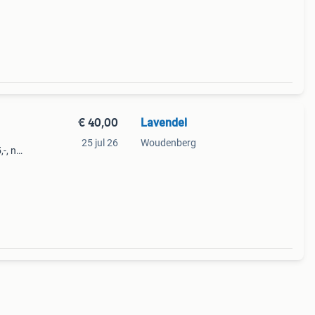
f
€ 40,00
Lavendel
25 jul 26
Woudenberg
,-, nu
tails:
t-l