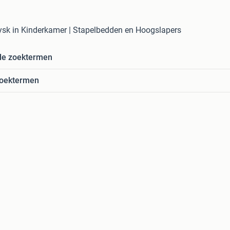
ysk in Kinderkamer | Stapelbedden en Hoogslapers
de zoektermen
zoektermen