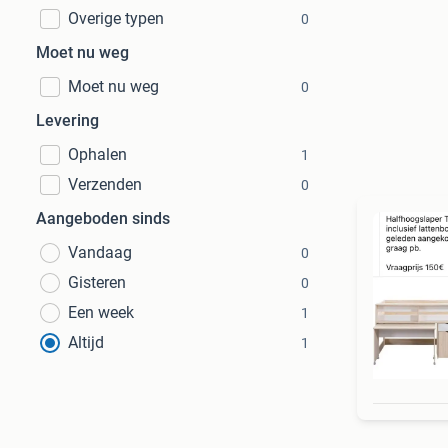
Overige typen
0
Moet nu weg
Moet nu weg
0
Levering
Ophalen
1
Verzenden
0
Aangeboden sinds
Vandaag
0
Gisteren
0
Een week
1
Altijd
1