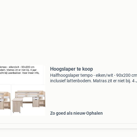
Hoogslaper te koop
Halfhoogslaper tempo - eiken/wit - 90x200 c
inclusief lattenbodem. Matras zit er niet bij. 4
geleden aangekocht bij leenbakker. Voor meer 
graag pb. Vraagprijs 150€ afhalen in brunss
Zo goed als nieuw
Ophalen