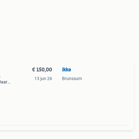
€ 150,00
ikke
m
13 jun 26
Brunssum
 Jaar
info,
um