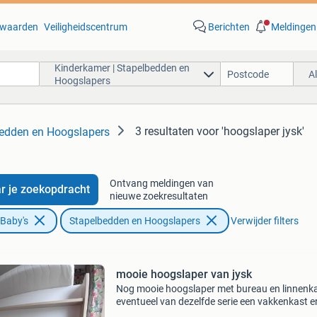
waarden
Veiligheidscentrum
Berichten
Meldingen
Kinderkamer | Stapelbedden en
A
Hoogslapers
3 resultaten
voor 'hoogslaper jysk'
bedden en Hoogslapers
Ontvang meldingen van
r je zoekopdracht
nieuwe zoekresultaten
 Baby's
Stapelbedden en Hoogslapers
Verwijder filters
mooie hoogslaper van jysk
Nog mooie hoogslaper met bureau en linnenk
eventueel van dezelfde serie een vakkenkast er
staat nog in elkaar bij verkoop kunnen we he