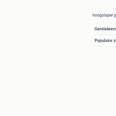
hoogslaper j
Gerelateer
Populaire 