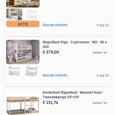
ACTIE
Bezoek website
4 aug 26
Stapelbed Olga - 3-persoons - Wit - 80 x
200
€ 579,00
Details
Bezoek website
4 aug 26
Kinderbed Stapelbed - Massief Hout -
Tweedekansje OP=OP
€ 131,74
Details