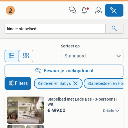
Kinderkamer | Stapelbedden en Hoogslapers
Sorteer op
Alle afstanden…
Bewaar je zoekopdracht
Filters
Kinderen en Baby's
Stapelbedden en Hoog
Stapelbed met Lade Bas - 3-persoons |
Wit
€ 499,00
Details