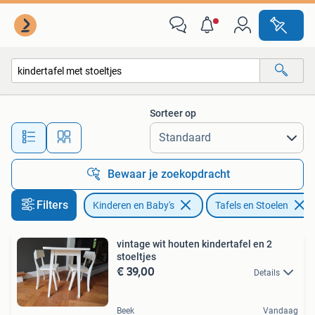
Kinderkamer | Tafels en Stoelen
Sorteer op
Alle afstanden…
Bewaar je zoekopdracht
Filters
Kinderen en Baby's
Tafels en Stoelen
vintage wit houten kindertafel en 2
stoeltjes
€ 39,00
Details
Beek
Vandaag