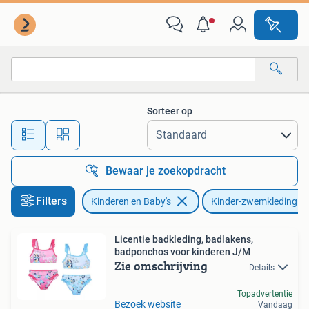
Kinderkleding | Kinder-zwemkleding
Sorteer op
Alle afstanden…
Bewaar je zoekopdracht
Filters
Kinderen en Baby's
Kinder-zwemkleding
Licentie badkleding, badlakens,
badponchos voor kinderen J/M
Zie omschrijving
Details
Topadvertentie
Bezoek website
Vandaag