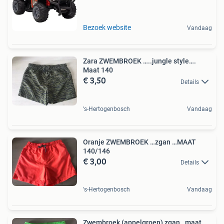
Bezoek website
Vandaag
Zara ZWEMBROEK …..jungle style….
Maat 140
€ 3,50
Details
's-Hertogenbosch
Vandaag
Oranje ZWEMBROEK …zgan …MAAT
140/146
€ 3,00
Details
's-Hertogenbosch
Vandaag
Zwembroek (appelgroen) zgan…maat