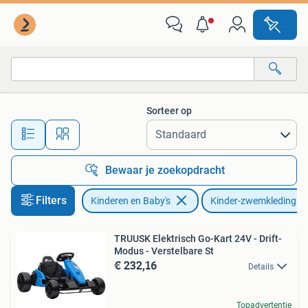
Kinderkleding | Kinder-zwemkleding
Sorteer op
Alle afstanden…
Bewaar je zoekopdracht
Filters
Kinderen en Baby's
Kinder-zwemkleding
TRUUSK Elektrisch Go-Kart 24V - Drift-
Modus - Verstelbare St
€ 232,16
Details
Topadvertentie