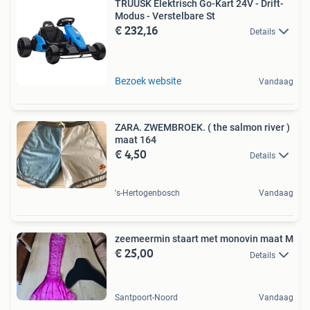
TRUUSK Elektrisch Go-Kart 24V - Drift-
Modus - Verstelbare St
€ 232,16
Details
Bezoek website
Vandaag
ZARA. ZWEMBROEK. ( the salmon river )
maat 164
€ 4,50
Details
's-Hertogenbosch
Vandaag
zeemeermin staart met monovin maat M
€ 25,00
Details
Santpoort-Noord
Vandaag