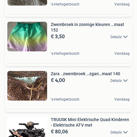
's-Hertogenbosch
Vandaag
Zwembroek in zonnige kleuren …maat
152
€ 3,50
Details
's-Hertogenbosch
Vandaag
Zara ..zwembroek …zgan…maat 140
€ 4,00
Details
's-Hertogenbosch
Vandaag
TRUUSK Mini Elektrische Quad Kinderen
- Elektrische ATV met
€ 80,06
Details