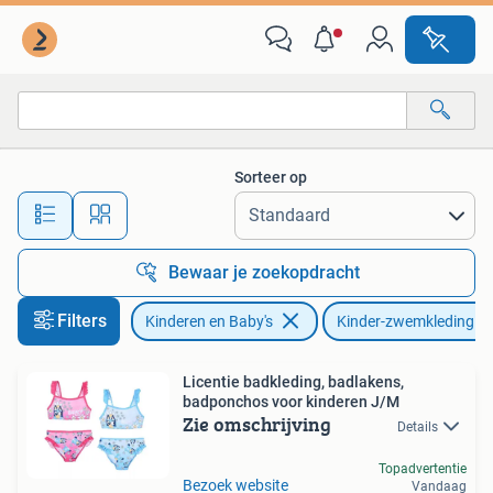
Kinderkleding | Kinder-zwemkleding
Sorteer op
Alle afstanden…
Bewaar je zoekopdracht
Filters
Kinderen en Baby's
Kinder-zwemkleding
Licentie badkleding, badlakens,
badponchos voor kinderen J/M
Zie omschrijving
Details
Topadvertentie
Bezoek website
Vandaag