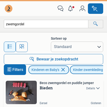
Kinderkleding | Kinder-zwemkleding
Sorteer op
Alle afstanden…
Bewaar je zoekopdracht
Filters
Kinderen en Baby's
Kinder-zwemkleding
Beco zwemgordel en puddle jumper
Bieden
Details
Eersel
Gisteren