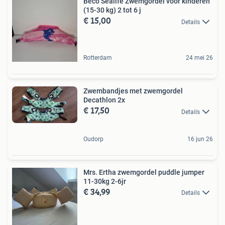
Beco Sealife Zwemgordel voor kinderen
(15-30 kg) 2 tot 6 j
€ 15,00
Details
Rotterdam
24 mei 26
Zwembandjes met zwemgordel
Decathlon 2x
€ 17,50
Details
Oudorp
16 jun 26
Mrs. Ertha zwemgordel puddle jumper
11-30kg 2-6jr
€ 34,99
Details