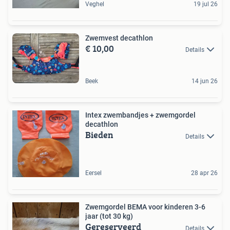
Veghel
19 jul 26
Zwemvest decathlon
€ 10,00
Details
Beek
14 jun 26
Intex zwembandjes + zwemgordel
decathlon
Bieden
Details
Eersel
28 apr 26
Zwemgordel BEMA voor kinderen 3-6
jaar (tot 30 kg)
Gereserveerd
Details