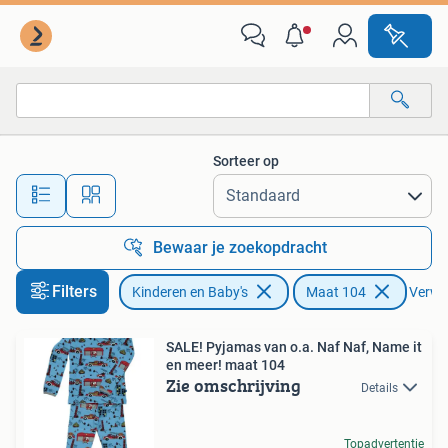
Kinderkleding | Maat 104
Sorteer op
Alle afstanden…
Bewaar je zoekopdracht
Filters
Kinderen en Baby's
Maat 104
Verwij
SALE! Pyjamas van o.a. Naf Naf, Name it
en meer! maat 104
Zie omschrijving
Details
Topadvertentie