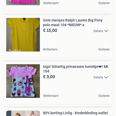
Stellendam
Gisteren
Gele meisjes Ralph Lauren Big Pony
polo maat 104 *NIEUW* a
€ 15,00
Details
Rotterdam
Gisteren
Izgs! Schattig prinsessen tuniekje👑! Mt
104
€ 3,00
Details
Stellendam
Gisteren
80% korting Livlig - kinderkleding outlet