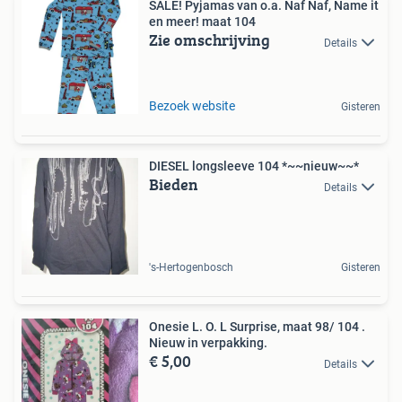
SALE! Pyjamas van o.a. Naf Naf, Name it
en meer! maat 104
Zie omschrijving
Details
Bezoek website
Gisteren
DIESEL longsleeve 104 *~~nieuw~~*
Bieden
Details
's-Hertogenbosch
Gisteren
Onesie L. O. L Surprise, maat 98/ 104 .
Nieuw in verpakking.
€ 5,00
Details