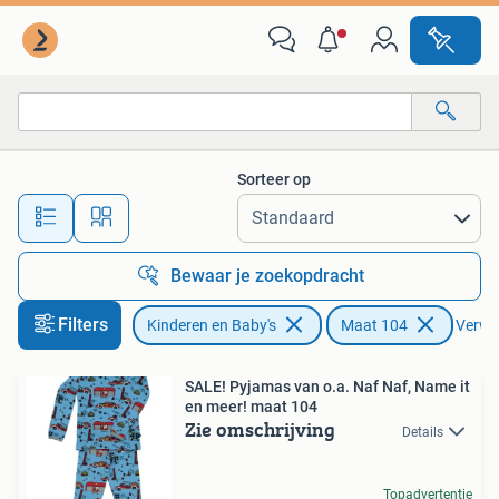
Kinderkleding | Maat 104
Sorteer op
Alle afstanden…
Bewaar je zoekopdracht
Filters
Kinderen en Baby's
Maat 104
Verwij
SALE! Pyjamas van o.a. Naf Naf, Name it
en meer! maat 104
Zie omschrijving
Details
Topadvertentie