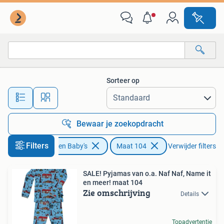
Kinderkleding | Maat 104
Sorteer op
Alle afstanden…
Bewaar je zoekopdracht
Filters
Kinderen en Baby's
Maat 104
Verwijder filters
SALE! Pyjamas van o.a. Naf Naf, Name it
en meer! maat 104
Zie omschrijving
Details
Topadvertentie