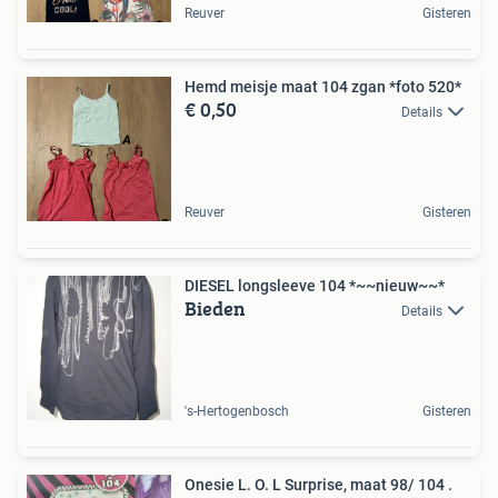
Reuver
Gisteren
Hemd meisje maat 104 zgan *foto 520*
€ 0,50
Details
Reuver
Gisteren
DIESEL longsleeve 104 *~~nieuw~~*
Bieden
Details
's-Hertogenbosch
Gisteren
Onesie L. O. L Surprise, maat 98/ 104 .