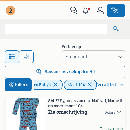
Kinderkleding | Maat 104
Sorteer op
Alle afstanden…
Bewaar je zoekopdracht
Filters
Kinderen en Baby's
Maat 104
Verwijder filters
SALE! Pyjamas van o.a. Naf Naf, Name it
en meer! maat 104
Zie omschrijving
Details
Topadvertentie