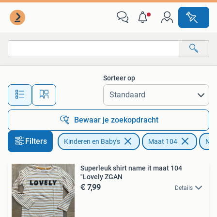
Kinderkleding | Maat 104
Sorteer op
Alle afstanden…
Bewaar je zoekopdracht
Filters
Kinderen en Baby's
Maat 104
Nam
Superleuk shirt name it maat 104
"Lovely ZGAN
€ 7,99
Details