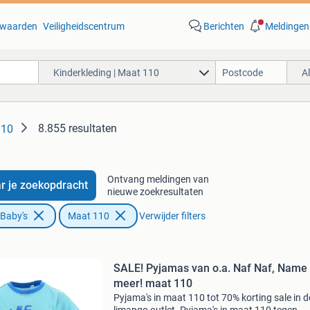
waarden
Veiligheidscentrum
Berichten
Meldingen
Kinderkleding | Maat 110
A
8.855 resultaten
110
Ontvang meldingen van
r je zoekopdracht
nieuwe zoekresultaten
 Baby's
Maat 110
Verwijder filters
SALE! Pyjamas van o.a. Naf Naf, Name 
meer! maat 110
Pyjama's in maat 110 tot 70% korting sale in d