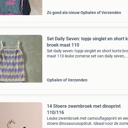
roze en
Zo goed als nieuw
Ophalen of Verzenden
Set Daily Seven: topje singlet en short 
broek maat 110
Set daily seven: topje singlet en short korte br
maat 110 leuke zomerse set van daily seven,
bestaande uit een gebreid topje met strepen in
paars, beige en wit, en een paars shortje met
broderie en
Ophalen of Verzenden
14 Stoere zwembroek met dinoprint
110/116
Leuke zwembroek met camouflageprint en ee
stoere dinosaurusopdruk. Ideaal voor de zom