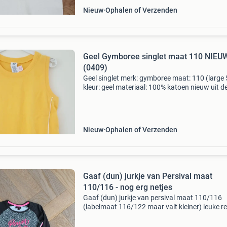
Nieuw
Ophalen of Verzenden
Geel Gymboree singlet maat 110 NIEU
(0409)
Geel singlet merk: gymboree maat: 110 (large 
kleur: geel materiaal: 100% katoen nieuw uit d
sale prijs: € 5 (0409)
Nieuw
Ophalen of Verzenden
Gaaf (dun) jurkje van Persival maat
110/116 - nog erg netjes
Gaaf (dun) jurkje van persival maat 110/116
(labelmaat 116/122 maar valt kleiner) leuke re
print op voor- en achterpand aan de zijkant
afgewerkt met een leuke bies van grijs, zilver w