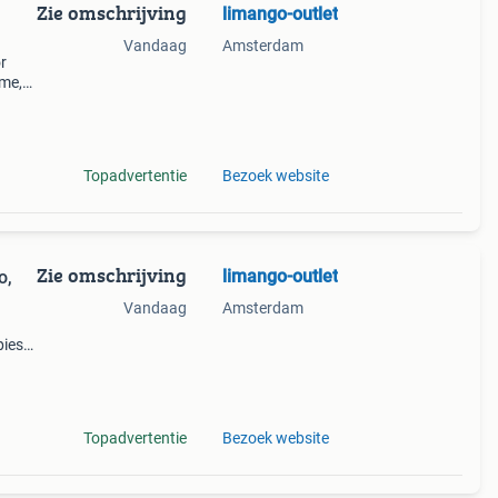
Zie omschrijving
limango-outlet
Vandaag
Amsterdam
r
ême,
Topadvertentie
Bezoek website
Zie omschrijving
limango-outlet
o,
Vandaag
Amsterdam
pies
t
Topadvertentie
Bezoek website