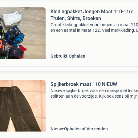
Kledingpakket Jongen Maat 110-116:
Truien, Shirts, Broeken
Groot kledingpakket voor jongens in maat 11
en een aantal in maat 122. Veel merkkleding. 
diverse truien, shirts, longsleeves, voetbalpakj
broek, zwembroek, regenjas, overhemd en he
Gebruikt
Ophalen
Spijkerbroek maat 110 NIEUW
Nieuwe spijkerbroek voor een meisje met leuke
splitten aan de voorzijde. Kijk ook eens bij mijn
andere advertenties past door de brievenbus
Nieuw
Ophalen of Verzenden