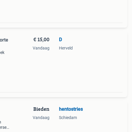
€ 15,00
D
korte
Vandaag
Herveld
oek
Bieden
hentostries
Vandaag
Schiedam
n
erse