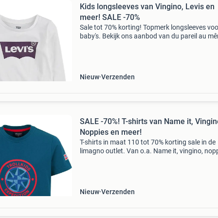
Kids longsleeves van Vingino, Levis en
meer! SALE -70%
Sale tot 70% korting! Topmerk longsleeves voo
baby's. Bekijk ons aanbod van du pareil au m
name it, mijn & meer merken. Stop met teveel
betalen en bekijk het aanbod op onze website!
Wees
Nieuw
Verzenden
SALE -70%! T-shirts van Name it, Vingin
Noppies en meer!
T-shirts in maat 110 tot 70% korting sale in de
limagno outlet. Van o.a. Name it, vingino, nop
en meer! Stop met teveel betalen en bekijk het
aanbod op onze website! Wees er snel bij wan
op=op li
Nieuw
Verzenden