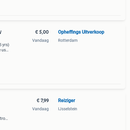
€ 5,00
Opheffings Uitverkoop
W
Vandaag
Rotterdam
5 yrs)
e usa
€ 7,99
Reiziger
Vandaag
IJsselstein
tro
it en