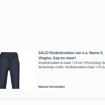
SALE! Kinderbroeken van o.a. Name it,
Vingino, Gap en meer!
Kinderbroeken in maat 110 tot 70% korting! Sa
de limango outlet. Kinderbroeken maat 110 n
tegen bodemprijzen. Van o.a. Name it, vingino
en meer! Stop met teveel betalen en bekijk het
aanbod
Nieuw
Verzenden