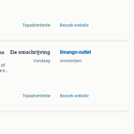
er!
op
Topadvertentie
Bezoek website
Zie omschrijving
limango-outlet
rse
Vandaag
Amsterdam
 of
we nu
 als
Topadvertentie
Bezoek website