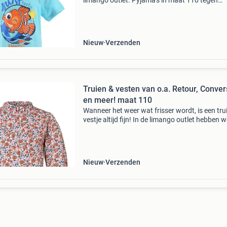
limango outlet. Pyjama's in maat 110 tegen
bodemprijzen, van o.a. Naf naf, name it en me
Stop met teveel betalen en bekijk het aanbod 
onze
Nieuw
Verzenden
Truien & vesten van o.a. Retour, Conve
en meer! maat 110
Wanneer het weer wat frisser wordt, is een trui
vestje altijd fijn! In de limango outlet hebben 
verschillende truitjes en vestjes van topmerken
retour, converse en meer! Kortingen kunnen
Nieuw
Verzenden