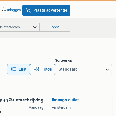
Inloggen
Plaats advertentie
lle afstanden…
Zoek
Sorteer op
Lijst
Foto’s
Zie omschrijving
limango-outlet
it en
Vandaag
Amsterdam
e