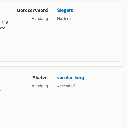
Gereserveerd
Siegers
Vandaag
Hattem
0-116
Bevat
es,
mden.
Bieden
van den berg
Vandaag
Assendelft