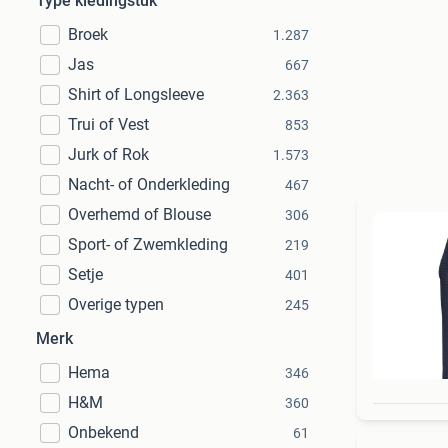
Type kledingstuk
Broek
1.287
Jas
667
Shirt of Longsleeve
2.363
Trui of Vest
853
Jurk of Rok
1.573
Nacht- of Onderkleding
467
Overhemd of Blouse
306
Sport- of Zwemkleding
219
Setje
401
Overige typen
245
Merk
Hema
346
H&M
360
Onbekend
61