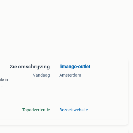
Zie omschrijving
limango-outlet
Vandaag
Amsterdam
le in
u
, gap
Topadvertentie
Bezoek website