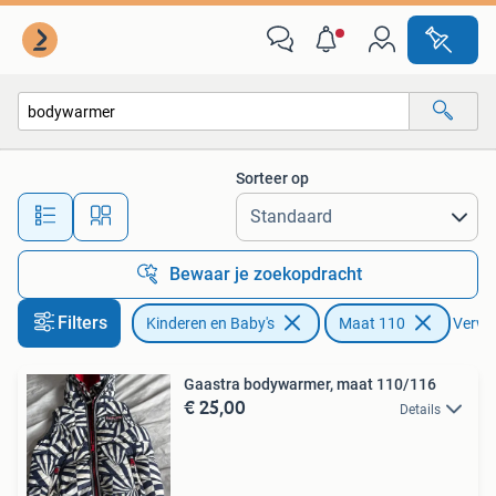
Kinderkleding | Maat 110
Sorteer op
Alle afstanden…
Bewaar je zoekopdracht
Filters
Kinderen en Baby's
Maat 110
Verwij
Gaastra bodywarmer, maat 110/116
€ 25,00
Details