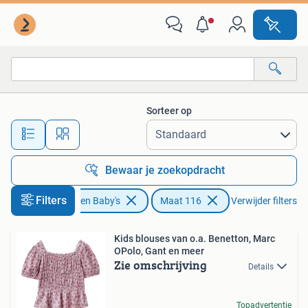
Kinderkleding | Maat 116
Sorteer op
Alle afstanden…
Bewaar je zoekopdracht
Filters
Kinderen en Baby's
Maat 116
Verwijder filters
Kids blouses van o.a. Benetton, Marc
OPolo, Gant en meer
Zie omschrijving
Details
Topadvertentie