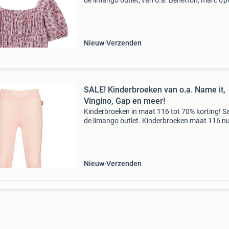
de limango outlet, van o.a. Benetton, marc o'p
gant en meer! Stop met teveel betalen en bekij
aanbod op onze website! Wees er snel bi
Nieuw
Verzenden
SALE! Kinderbroeken van o.a. Name it,
Vingino, Gap en meer!
Kinderbroeken in maat 116 tot 70% korting! Sa
de limango outlet. Kinderbroeken maat 116 n
tegen bodemprijzen. Van o.a. Name it, vingino
en meer! Stop met teveel betalen en bekijk het
aanbod
Nieuw
Verzenden