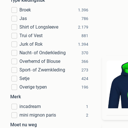
Type kledingstuk
Broek
1.396
Jas
786
Shirt of Longsleeve
2.179
Trui of Vest
881
Jurk of Rok
1.394
Nacht- of Onderkleding
370
Overhemd of Blouse
366
Sport- of Zwemkleding
273
Setje
424
Overige typen
196
Merk
incadream
1
mini mignon paris
2
Moet nu weg