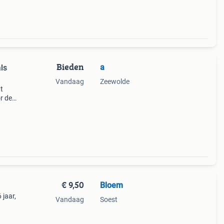
Bieden
a
ls
Vandaag
Zeewolde
t
r de
€ 9,50
Bloem
 jaar,
Vandaag
Soest