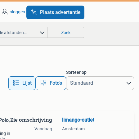
Inloggen
Plaats advertentie
lle afstanden…
Zoek
Sorteer op
Lijst
Foto’s
Zie omschrijving
limango-outlet
Polo,
Vandaag
Amsterdam
ing in