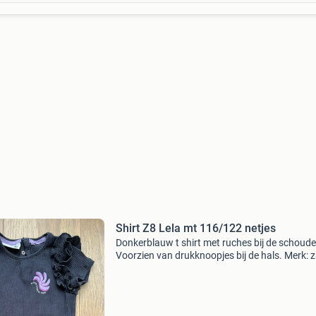
Shirt Z8 Lela mt 116/122 netjes
Donkerblauw t shirt met ruches bij de schoude
Voorzien van drukknoopjes bij de hals. Merk: z
style lela maat: 116/122 materiaal: katoen,
elastaan wat lichte vlek op voorkant, zie foto. 
en pr