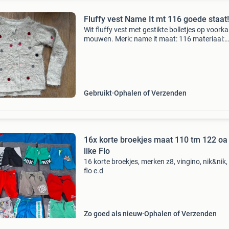
Fluffy vest Name It mt 116 goede staat!
Wit fluffy vest met gestikte bolletjes op voork
mouwen. Merk: name it maat: 116 materiaal:
onbekend weinig gedragen. In keurige staat. A
het waslabel is er uit geknipt. Kleding wordt z
Gebruikt
Ophalen of Verzenden
16x korte broekjes maat 110 tm 122 oa
like Flo
16 korte broekjes, merken z8, vingino, nik&nik, 
flo e.d
Zo goed als nieuw
Ophalen of Verzenden