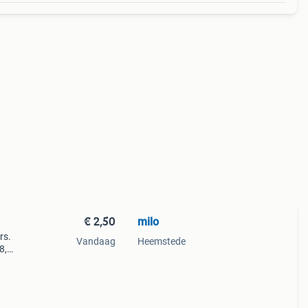
€ 2,50
milo
rs.
Vandaag
Heemstede
8,
Stof