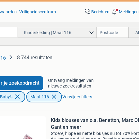
waarden
Veiligheidscentrum
Berichten
Meldingen
Kinderkleding | Maat 116
A
8.744 resultaten
116
Ontvang meldingen van
r je zoekopdracht
nieuwe zoekresultaten
 Baby's
Maat 116
Verwijder filters
Kids blouses van o.a. Benetton, Marc O
Gant en meer
Stoere, hippe en nette blousjes nu tot 70% kort