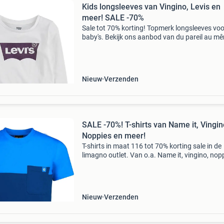
Kids longsleeves van Vingino, Levis en
meer! SALE -70%
Sale tot 70% korting! Topmerk longsleeves voo
baby's. Bekijk ons aanbod van du pareil au m
name it, mijn & meer merken. Stop met teveel
betalen en bekijk het aanbod op onze website!
Wees
Nieuw
Verzenden
SALE -70%! T-shirts van Name it, Vingin
Noppies en meer!
T-shirts in maat 116 tot 70% korting sale in de
limagno outlet. Van o.a. Name it, vingino, nop
en meer! Stop met teveel betalen en bekijk het
aanbod op onze website! Wees er snel bij wan
op=op li
Nieuw
Verzenden