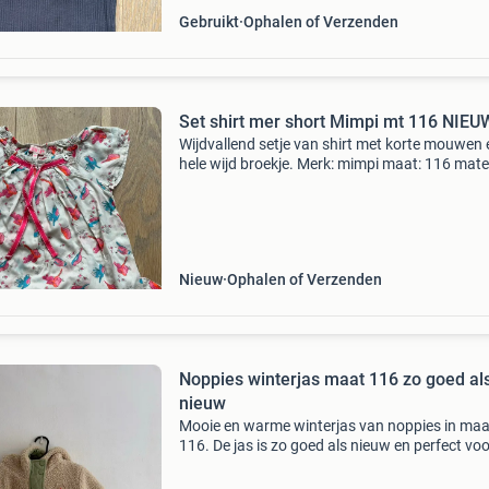
Gebruikt
Ophalen of Verzenden
Set shirt mer short Mimpi mt 116 NIEU
Wijdvallend setje van shirt met korte mouwen 
hele wijd broekje. Merk: mimpi maat: 116 mater
modal (binnenbroekje short 100% katoen) niet
gedragen. Nieuw. Alleen gewassen! Wellicht te
combinere
Nieuw
Ophalen of Verzenden
Noppies winterjas maat 116 zo goed al
nieuw
Mooie en warme winterjas van noppies in maa
116. De jas is zo goed als nieuw en perfect voo
koudere dagen. Ideaal voor zowel jongens als
meisjes.