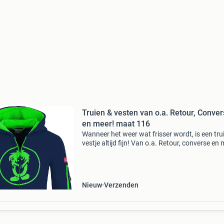
Truien & vesten van o.a. Retour, Conve
en meer! maat 116
Wanneer het weer wat frisser wordt, is een trui
vestje altijd fijn! Van o.a. Retour, converse en 
Stop met teveel betalen en bekijk het aanbod 
onze website! Wees er snel bij want op=op lim
Nieuw
Verzenden