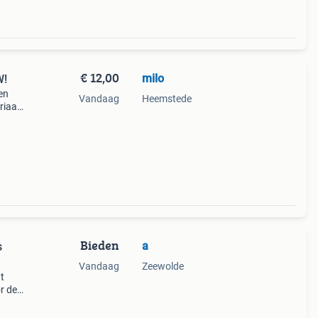
€ 12,00
milo
W!
en
Vandaag
Heemstede
iaal:
Bieden
a
s
Vandaag
Zeewolde
t
r de