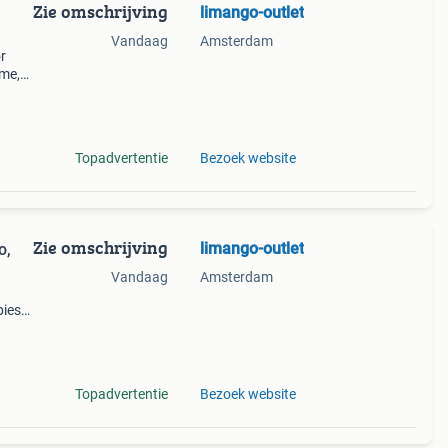
Zie omschrijving
limango-outlet
Vandaag
Amsterdam
r
ême,
Topadvertentie
Bezoek website
Zie omschrijving
limango-outlet
o,
Vandaag
Amsterdam
pies
t
Topadvertentie
Bezoek website