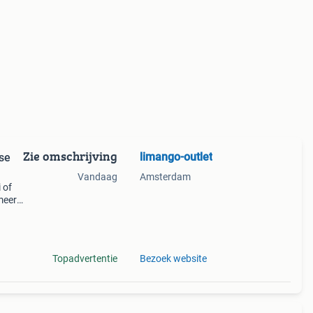
Zie omschrijving
limango-outlet
rse
Vandaag
Amsterdam
 of
meer!
op
a
Topadvertentie
Bezoek website