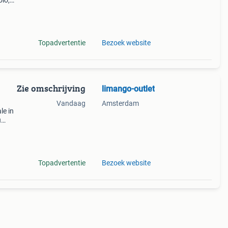
olo,
k het
Topadvertentie
Bezoek website
Zie omschrijving
limango-outlet
Vandaag
Amsterdam
le in
u
, gap
Topadvertentie
Bezoek website