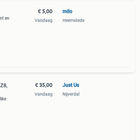
€ 5,00
milo
ant en
Vandaag
Heemstede
lleen
orgvu
€ 35,00
Just Us
 Z8,
Vandaag
Nijverdal
like