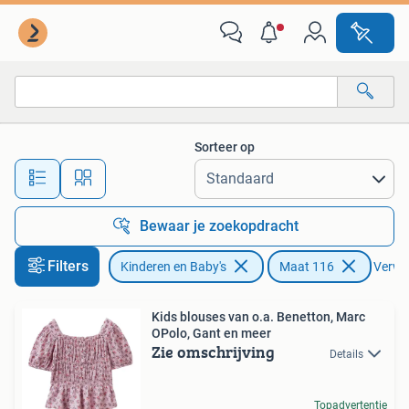
Kinderkleding | Maat 116
Sorteer op
Alle afstanden…
Bewaar je zoekopdracht
Filters
Kinderen en Baby's
Maat 116
Verwij
Kids blouses van o.a. Benetton, Marc
OPolo, Gant en meer
Zie omschrijving
Details
Topadvertentie