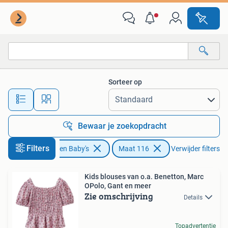
Kinderkleding | Maat 116
Sorteer op
Alle afstanden…
Bewaar je zoekopdracht
Filters
Kinderen en Baby's
Maat 116
Verwijder filters
Kids blouses van o.a. Benetton, Marc
OPolo, Gant en meer
Zie omschrijving
Details
Topadvertentie