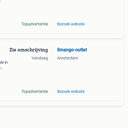
eer!
op
Topadvertentie
Bezoek website
Zie omschrijving
limango-outlet
Vandaag
Amsterdam
le in
u
, gap
Topadvertentie
Bezoek website