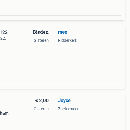
Bieden
mex
 122
122.
Gisteren
Ridderkerk
in
6,95
€ 2,00
Joyce
,
Gisteren
Zoetermeer
: h&m,