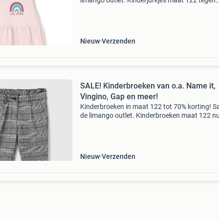
limango outlet. Kinderjurkjes maat 122 tegen
bodemprijzen. Van o.a. Noppies, smafolk en m
Stop met teveel betalen en bekijk het aanbod 
onze websit
Nieuw
Verzenden
SALE! Kinderbroeken van o.a. Name it,
Vingino, Gap en meer!
Kinderbroeken in maat 122 tot 70% korting! Sa
de limango outlet. Kinderbroeken maat 122 n
tegen bodemprijzen. Van o.a. Name it, vingino
en meer! Stop met teveel betalen en bekijk het
aanbod
Nieuw
Verzenden