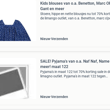
Kids blouses van o.a. Benetton, Marc O
Gant en meer
Stoere, hippe en nette blousjes nu tot 70% kort
de limango outlet, van o.a. Benetton, marc o'p
gant en meer! Stop met teveel betalen en bekij
aanbod op onze website! Wees er snel bi
Nieuw
Verzenden
SALE! Pyjama's van o.a. Naf Naf, Name 
meer! maat 122
Pyjama's in maat 122 tot 70% korting sale in d
limagno outlet. Pyjama's in maat 122 tegen
bodemprijzen, van o.a. Naf naf, name it en me
Stop met teveel betalen en bekijk het aanbod 
onze
Nieuw
Verzenden