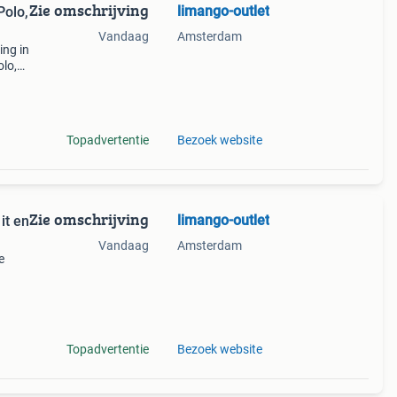
Zie omschrijving
limango-outlet
Polo,
Vandaag
Amsterdam
ing in
olo,
k het
Topadvertentie
Bezoek website
Zie omschrijving
limango-outlet
it en
Vandaag
Amsterdam
e
er!
op
Topadvertentie
Bezoek website