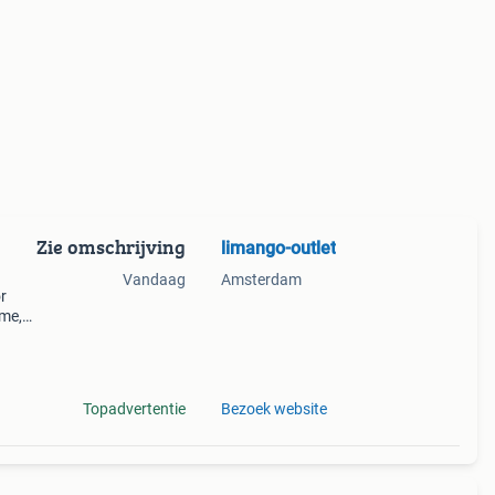
Zie omschrijving
limango-outlet
Vandaag
Amsterdam
r
ême,
Topadvertentie
Bezoek website