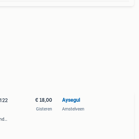
€ 18,00
Aysegul
 122
Gisteren
Amstelveen
and
size: