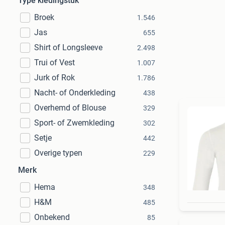
Type kledingstuk
Broek
1.546
Jas
655
Shirt of Longsleeve
2.498
Trui of Vest
1.007
Jurk of Rok
1.786
Nacht- of Onderkleding
438
Overhemd of Blouse
329
Sport- of Zwemkleding
302
Setje
442
Overige typen
229
Merk
Hema
348
H&M
485
Onbekend
85