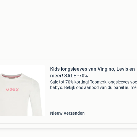
Kids longsleeves van Vingino, Levis en
meer! SALE -70%
Sale tot 70% korting! Topmerk longsleeves voo
baby's. Bekijk ons aanbod van du pareil au m
name it, mijn & meer merken. Stop met teveel
betalen en bekijk het aanbod op onze website!
Wees
Nieuw
Verzenden