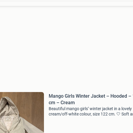
Mango Girls Winter Jacket – Hooded –
cm – Cream
Beautiful mango girls’ winter jacket in a lovely
cream/off-white colour, size 122 cm. 🤍 Soft 
warm faux-fur lining 🤍 hooded 🤍 warm and
comfortable 🤍 beautiful minimalist design 🤍 
122 cm