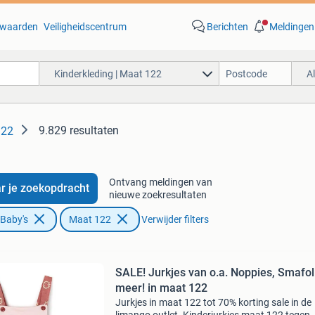
waarden
Veiligheidscentrum
Berichten
Meldingen
Kinderkleding | Maat 122
A
9.829 resultaten
122
Ontvang meldingen van
r je zoekopdracht
nieuwe zoekresultaten
 Baby's
Maat 122
Verwijder filters
SALE! Jurkjes van o.a. Noppies, Smafol
meer! in maat 122
Jurkjes in maat 122 tot 70% korting sale in de