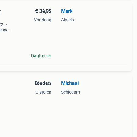
€ 34,95
Mark
t
Vandaag
Almelo
2. -
ieuw
ue:
en - v
Dagtopper
Bieden
Michael
Gisteren
Schiedam