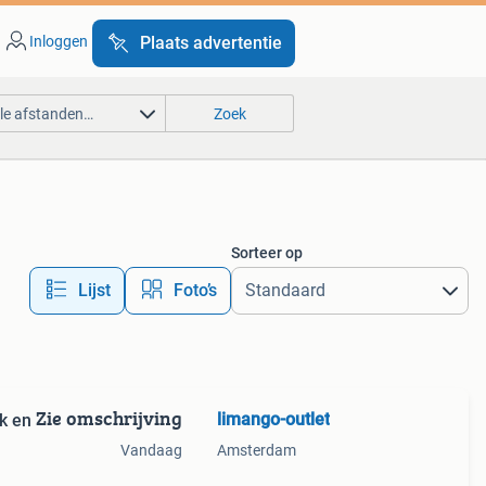
Inloggen
Plaats advertentie
lle afstanden…
Zoek
Sorteer op
Lijst
Foto’s
Zie omschrijving
limango-outlet
k en
Vandaag
Amsterdam