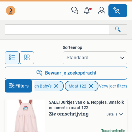
Kinderkleding | Maat 122
Sorteer op
Alle afstanden…
Bewaar je zoekopdracht
Filters
Kinderen en Baby's
Maat 122
Verwijder filters
SALE! Jurkjes van o.a. Noppies, Smafolk
en meer! in maat 122
Zie omschrijving
Details
Topadvertentie