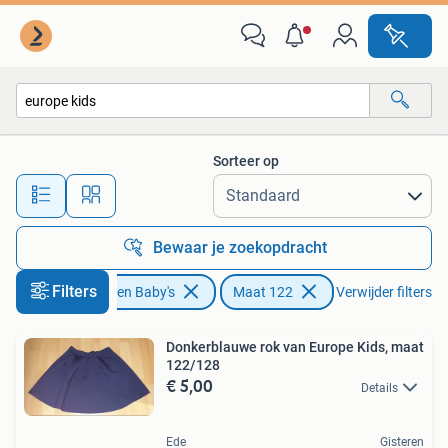
Kinderkleding | Maat 122
Sorteer op
Alle afstanden…
Bewaar je zoekopdracht
Filters
Kinderen en Baby's
Maat 122
Verwijder filters
Donkerblauwe rok van Europe Kids, maat
122/128
€ 5,00
Details
Ede
Gisteren