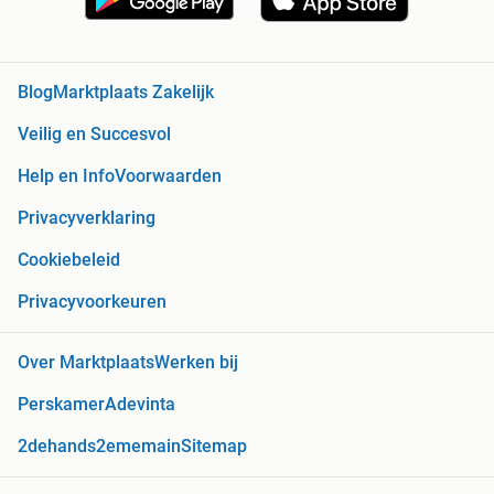
Blog
Marktplaats Zakelijk
Veilig en Succesvol
Help en Info
Voorwaarden
Privacyverklaring
Cookiebeleid
Privacyvoorkeuren
Over Marktplaats
Werken bij
Perskamer
Adevinta
2dehands
2ememain
Sitemap