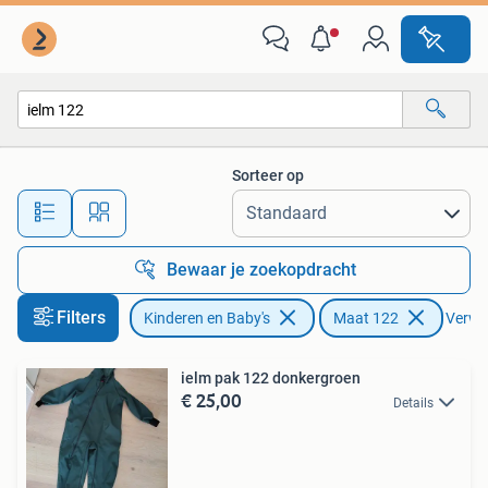
Kinderkleding | Maat 122
Sorteer op
Alle afstanden…
Bewaar je zoekopdracht
Filters
Kinderen en Baby's
Maat 122
Verwij
ielm pak 122 donkergroen
€ 25,00
Details