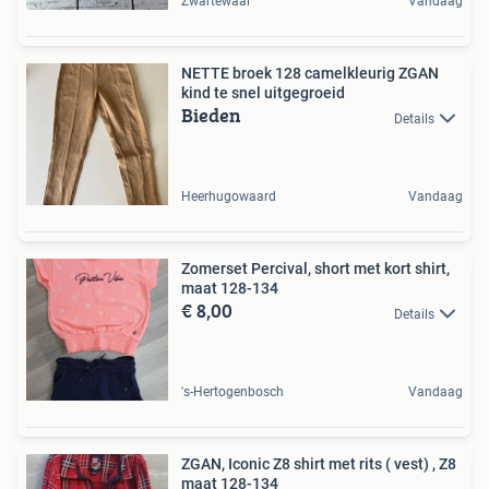
Zwartewaal
Vandaag
NETTE broek 128 camelkleurig ZGAN
kind te snel uitgegroeid
Bieden
Details
Heerhugowaard
Vandaag
Zomerset Percival, short met kort shirt,
maat 128-134
€ 8,00
Details
's-Hertogenbosch
Vandaag
ZGAN, Iconic Z8 shirt met rits ( vest) , Z8
maat 128-134