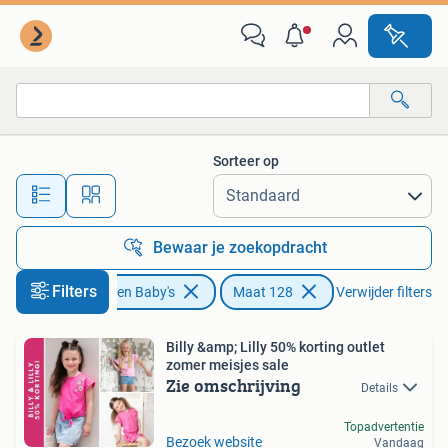
Kinderkleding | Maat 128
Sorteer op
Alle afstanden…
Bewaar je zoekopdracht
Filters
Kinderen en Baby's
Maat 128
Verwijder filters
Billy &amp; Lilly 50% korting outlet
zomer meisjes sale
Zie omschrijving
Details
Topadvertentie
Bezoek website
Vandaag