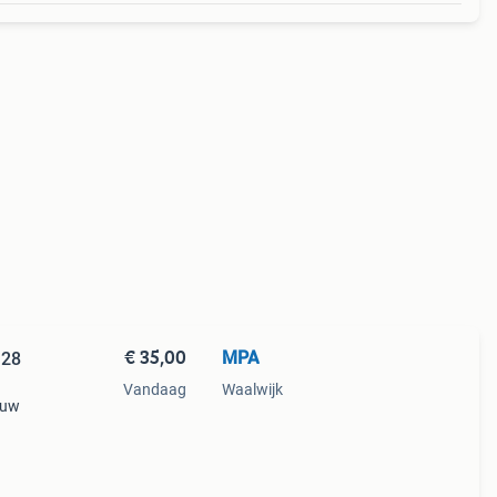
€ 35,00
MPA
128
Vandaag
Waalwijk
euw