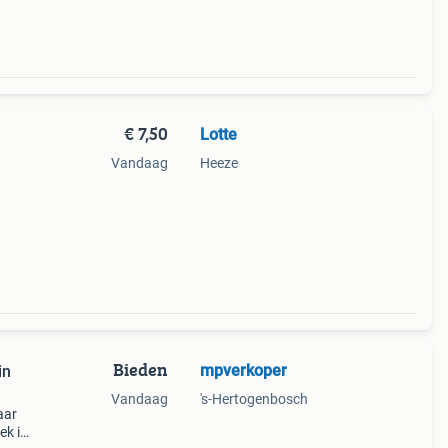
€ 7,50
Lotte
Vandaag
Heeze
Bieden
mpverkoper
in
Vandaag
's-Hertogenbosch
aar
ek is