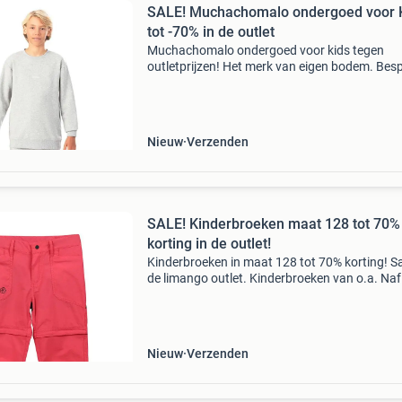
SALE! Muchachomalo ondergoed voor 
tot -70% in de outlet
Muchachomalo ondergoed voor kids tegen
outletprijzen! Het merk van eigen bodem. Bes
tot maar liefst 70%. Stop met teveel betalen e
bekijk het aanbod op onze website! Wees er sne
want op=op l
Nieuw
Verzenden
SALE! Kinderbroeken maat 128 tot 70%
korting in de outlet!
Kinderbroeken in maat 128 tot 70% korting! Sa
de limango outlet. Kinderbroeken van o.a. Naf
vingino, gap en meer! Maat 128 nu tegen
bodemprijzen. Stop met teveel betalen en bekij
aanbod
Nieuw
Verzenden