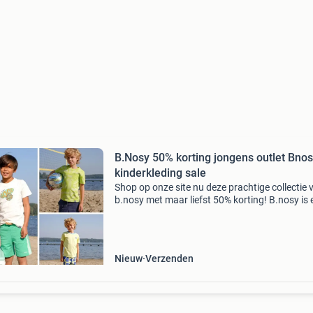
B.Nosy 50% korting jongens outlet Bno
kinderkleding sale
Shop op onze site nu deze prachtige collectie 
b.nosy met maar liefst 50% korting! B.nosy is 
tof, vrolijk en comfortabel merk. Kleurrijk en
prachtig qua kwaliteit voor meisjes en jongen
ma
Nieuw
Verzenden