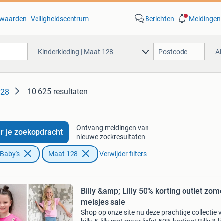
waarden
Veiligheidscentrum
Berichten
Meldingen
Kinderkleding | Maat 128
A
10.625 resultaten
128
Ontvang meldingen van
r je zoekopdracht
nieuwe zoekresultaten
 Baby's
Maat 128
Verwijder filters
Billy &amp; Lilly 50% korting outlet zom
meisjes sale
Shop op onze site nu deze prachtige collectie 