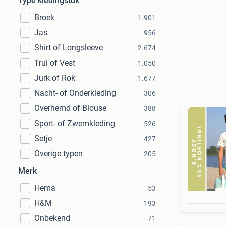
Type kledingstuk
Broek
1.901
Jas
956
Shirt of Longsleeve
2.674
Trui of Vest
1.050
Jurk of Rok
1.677
Nacht- of Onderkleding
306
Overhemd of Blouse
388
Sport- of Zwemkleding
526
Setje
427
Overige typen
205
Merk
Hema
53
H&M
193
Onbekend
71