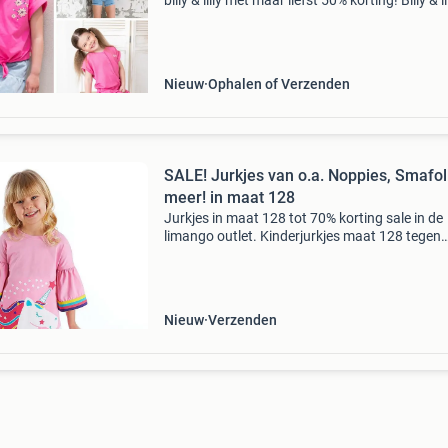
billy & lilly met maar liefst 50% korting! Billy & lil
een tof, vrolijk en comfortabel merk. Kleurrijk 
prachtig qua kwaliteit voor mei
Nieuw
Ophalen of Verzenden
SALE! Jurkjes van o.a. Noppies, Smafol
meer! in maat 128
Jurkjes in maat 128 tot 70% korting sale in de
limango outlet. Kinderjurkjes maat 128 tegen
bodemprijzen. Van o.a. Noppies, smafolk en m
Stop met teveel betalen en bekijk het aanbod 
onze websit
Nieuw
Verzenden