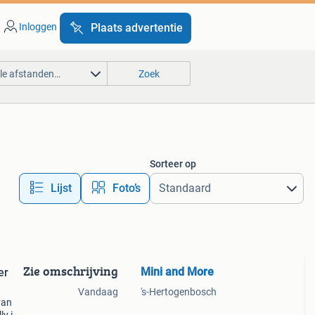
Inloggen
Plaats advertentie
lle afstanden…
Zoek
Sorteer op
Lijst
Foto’s
Zie omschrijving
Mini and More
er
Vandaag
's-Hertogenbosch
van