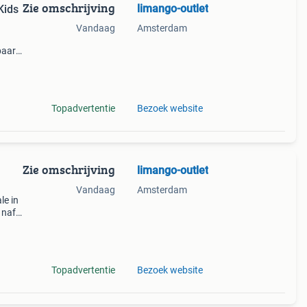
Zie omschrijving
limango-outlet
Kids
Vandaag
Amsterdam
paar
n
l bij
Topadvertentie
Bezoek website
Zie omschrijving
limango-outlet
Vandaag
Amsterdam
le in
 naf,
k het
Topadvertentie
Bezoek website