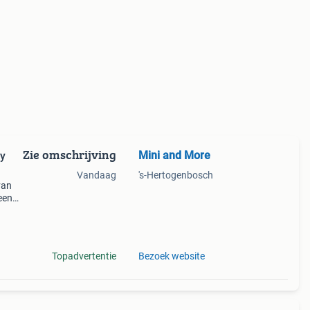
Zie omschrijving
Mini and More
sy
Vandaag
's-Hertogenbosch
van
een
s van
Topadvertentie
Bezoek website