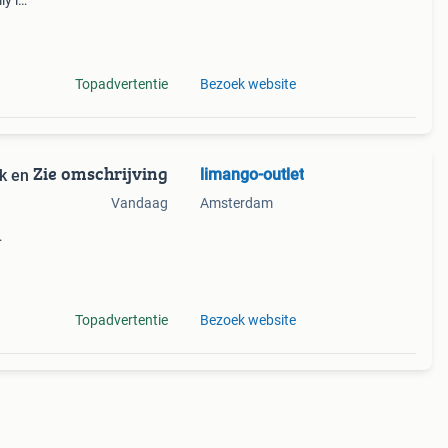
ly is
en
Topadvertentie
Bezoek website
Zie omschrijving
limango-outlet
k en
Vandaag
Amsterdam
eer!
op
Topadvertentie
Bezoek website