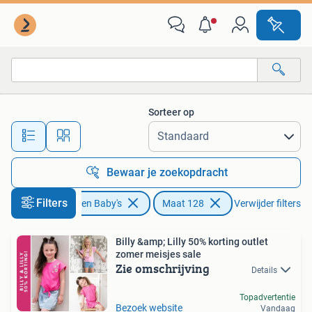
Kinderkleding | Maat 128
Sorteer op
Alle afstanden…
Bewaar je zoekopdracht
Filters
Kinderen en Baby's
Maat 128
Verwijder filters
Billy &amp; Lilly 50% korting outlet
zomer meisjes sale
Zie omschrijving
Details
Topadvertentie
Bezoek website
Vandaag