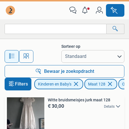
Kinderkleding | Maat 128
Sorteer op
Alle afstanden…
Bewaar je zoekopdracht
Filters
Kinderen en Baby's
Maat 128
Onb
Witte bruidsmeisjes jurk maat 128
€ 30,00
Details