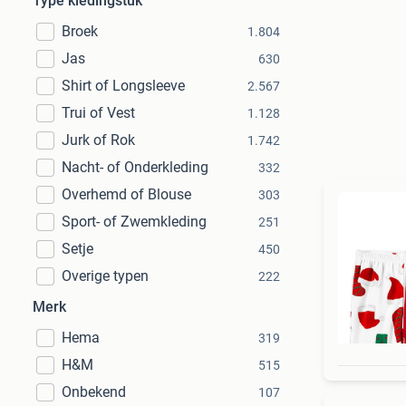
Type kledingstuk
Broek
1.804
Jas
630
Shirt of Longsleeve
2.567
Trui of Vest
1.128
Jurk of Rok
1.742
Nacht- of Onderkleding
332
Overhemd of Blouse
303
Sport- of Zwemkleding
251
Setje
450
Overige typen
222
Merk
Hema
319
H&M
515
Onbekend
107