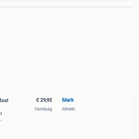
€ 29,95
Mark
Maat
Vandaag
Almelo
at
en 5 -
+