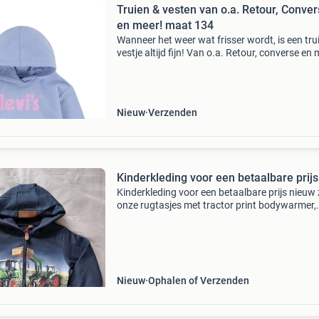
Truien & vesten van o.a. Retour, Conve
en meer! maat 134
Wanneer het weer wat frisser wordt, is een trui
vestje altijd fijn! Van o.a. Retour, converse en 
Stop met teveel betalen en bekijk het aanbod 
onze website! Wees er snel bij want op=op lim
Nieuw
Verzenden
Kinderkleding voor een betaalbare prijs
Kinderkleding voor een betaalbare prijs nieuw 
onze rugtasjes met tractor print bodywarmer,
tractor vest, sweater met tractor print, t shirt
tractor print. En nog veel meer
https:www.kidsenclo
Nieuw
Ophalen of Verzenden