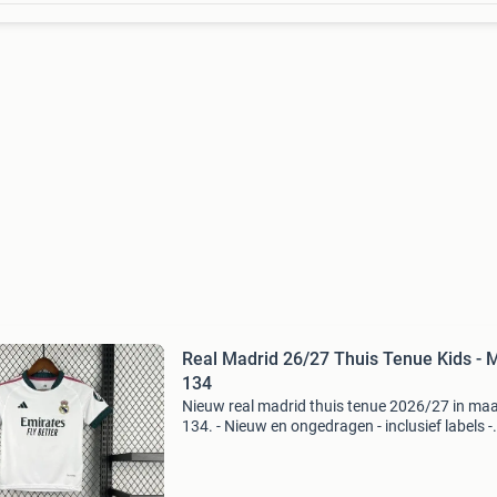
Real Madrid 26/27 Thuis Tenue Kids - 
134
Nieuw real madrid thuis tenue 2026/27 in ma
134. - Nieuw en ongedragen - inclusief labels -
compleet tenue: shirt en broekje - levering binn
9 werkdagen - personaliseren mogelijk (naam 
rugnu