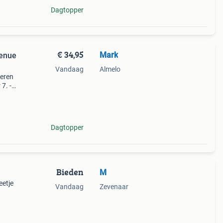
Dagtopper
€ 34,95
Mark
Tenue
Vandaag
Almelo
deren
7. -
eet
werkda
Dagtopper
Bieden
M
eetje
Vandaag
Zevenaar