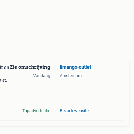
Zie omschrijving
limango-outlet
it en
Vandaag
Amsterdam
let.
,
kijk
Topadvertentie
Bezoek website