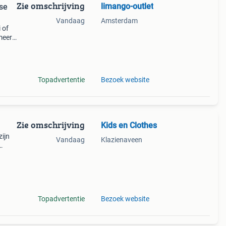
Zie omschrijving
limango-outlet
rse
Vandaag
Amsterdam
 of
meer!
op
a
Topadvertentie
Bezoek website
Zie omschrijving
Kids en Clothes
zijn
Vandaag
Klazienaveen
 met
Topadvertentie
Bezoek website