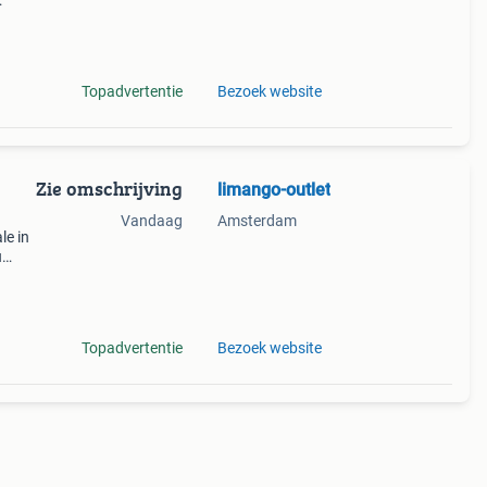
eer!
op
Topadvertentie
Bezoek website
Zie omschrijving
limango-outlet
Vandaag
Amsterdam
le in
u
, gap
Topadvertentie
Bezoek website