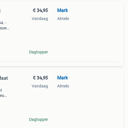
€ 34,95
Mark
t
Vandaag
Almelo
4. -
ieuw
ue:
en - v
Dagtopper
€ 34,95
Mark
Maat
Vandaag
Almelo
at
ieuw
ue:
en -
Dagtopper