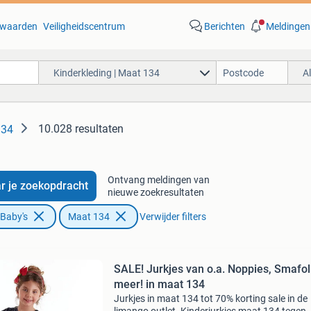
waarden
Veiligheidscentrum
Berichten
Meldingen
Kinderkleding | Maat 134
A
10.028 resultaten
134
Ontvang meldingen van
r je zoekopdracht
nieuwe zoekresultaten
 Baby's
Maat 134
Verwijder filters
SALE! Jurkjes van o.a. Noppies, Smafol
meer! in maat 134
Jurkjes in maat 134 tot 70% korting sale in de