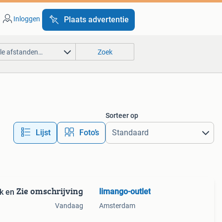
Inloggen
Plaats advertentie
lle afstanden…
Zoek
Sorteer op
Lijst
Foto’s
Zie omschrijving
limango-outlet
k en
Vandaag
Amsterdam