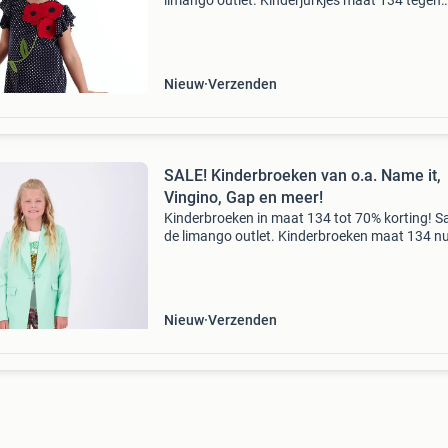
limango outlet. Kinderjurkjes maat 134 tegen
bodemprijzen. Van o.a. Noppies, smafolk en m
Stop met teveel betalen en bekijk het aanbod 
onze websit
Nieuw
Verzenden
SALE! Kinderbroeken van o.a. Name it,
Vingino, Gap en meer!
Kinderbroeken in maat 134 tot 70% korting! Sa
de limango outlet. Kinderbroeken maat 134 n
tegen bodemprijzen. Van o.a. Name it, vingino
en meer! Stop met teveel betalen en bekijk het
aanbod
Nieuw
Verzenden