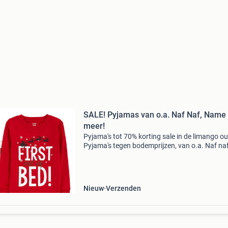
SALE! Pyjamas van o.a. Naf Naf, Name 
meer!
Pyjama's tot 70% korting sale in de limango out
Pyjama's tegen bodemprijzen, van o.a. Naf naf
name it en meer! Stop met teveel betalen en be
het aanbod op onze website! Wees er snel b
Nieuw
Verzenden