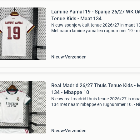
Lamine Yamal 19 - Spanje 26/27 WK Ui
Tenue Kids - Maat 134
Nieuw spanje wk uit tenue 2026/27 in maat 13
Met naam lamine yamal en rugnummer 19 - n
en ongedragen - inclusief labels - compleet ten
shirt en broekje - levering binnen 5 - 9 werkdag
Nieuw
Verzenden
Real Madrid 26/27 Thuis Tenue Kids - 
134 - Mbappe 10
Nieuw real madrid thuis tenue 2026/27 in ma
134 met naam mbappe en rugnummer 10. - N
en ongedragen - inclusief labels - compleet ten
shirt en broekje - levering binnen 5 - 9 werkdag
verkr
Nieuw
Verzenden