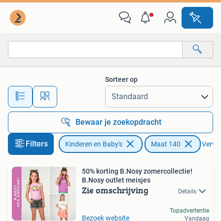
Kinderkleding | Maat 140
Sorteer op
Alle afstanden…
Bewaar je zoekopdracht
Filters
Kinderen en Baby's
Maat 140
Verwij
50% korting B.Nosy zomercollectie!
B.Nosy outlet meisjes
Zie omschrijving
Details
Topadvertentie
Bezoek website
Vandaag