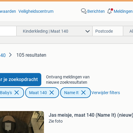
waarden
Veiligheidscentrum
Berichten
Meldingen
Kinderkleding | Maat 140
A
105 resultaten
140
Ontvang meldingen van
r je zoekopdracht
nieuwe zoekresultaten
 Baby's
Maat 140
Name It
Verwijder filters
Jas meisje, maat 140 (Name It) (nieuw
Zie foto