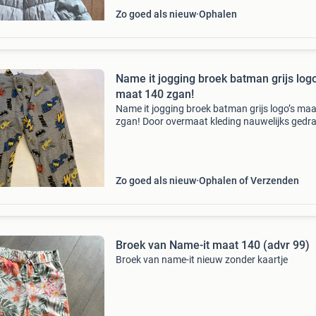
Zo goed als nieuw
Ophalen
Name it jogging broek batman grijs logo
maat 140 zgan!
Name it jogging broek batman grijs logo’s ma
zgan! Door overmaat kleding nauwelijks gedr
Bieden via mp, ophalen in zeist of verzenden v
kosten en risico koper klein pakket.
Zo goed als nieuw
Ophalen of Verzenden
Broek van Name-it maat 140 (advr 99)
Broek van name-it nieuw zonder kaartje