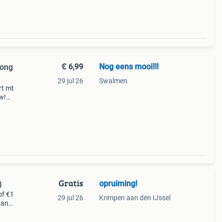
€ 6,99
Nog eens mooi!!!
long
29 jul 26
Swalmen
rt mt
w!
bel
Gratis
opruiming!
)
of €1
29 jul 26
Krimpen aan den IJssel
van
at