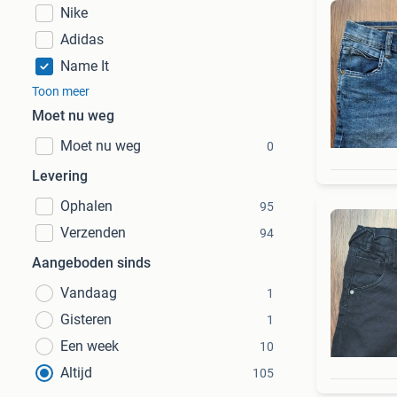
Nike
Adidas
Name It
Toon meer
Moet nu weg
Moet nu weg
0
Levering
Ophalen
95
Verzenden
94
Aangeboden sinds
Vandaag
1
Gisteren
1
Een week
10
Altijd
105