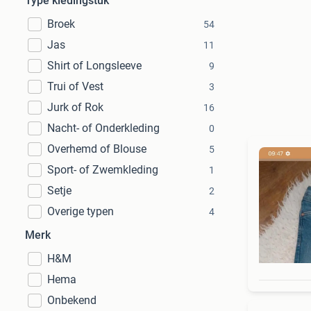
Type kledingstuk
Broek
54
Jas
11
Shirt of Longsleeve
9
Trui of Vest
3
Jurk of Rok
16
Nacht- of Onderkleding
0
Overhemd of Blouse
5
Sport- of Zwemkleding
1
Setje
2
Overige typen
4
Merk
H&M
Hema
Onbekend