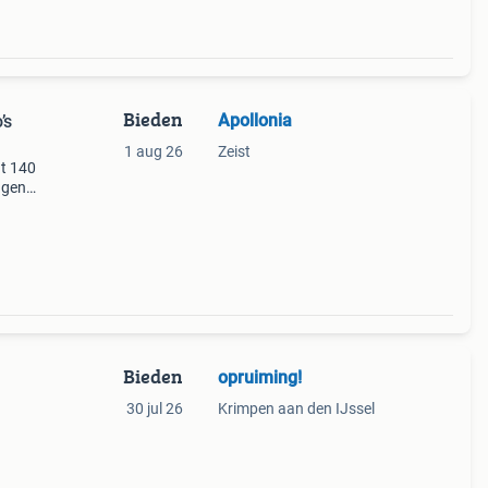
Bieden
Apollonia
’s
1 aug 26
Zeist
at 140
agen.
oor
Bieden
opruiming!
30 jul 26
Krimpen aan den IJssel