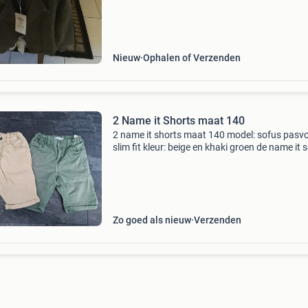
Nieuw
Ophalen of Verzenden
2 Name it Shorts maat 140
2 name it shorts maat 140 model: sofus pasv
slim fit kleur: beige en khaki groen de name it 
long short voor kinderen is een korte broek me
slim fit pasvorm, een met knoopsgatelastiek a
Zo goed als nieuw
Verzenden