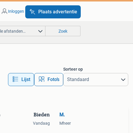
Inloggen
Plaats advertentie
lle afstanden…
Zoek
Sorteer op
Lijst
Foto’s
Bieden
M.
)
Vandaag
Mheer