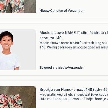
Nieuw
Ophalen of Verzenden
Mooie blauwe NAME IT slim fit stretch 
short mt 140.
Mooie blauwe name it slim fit stretch long sho
140. Weinig gedragen en nog zo goed als nieu
Met verstelbaar elastiek en heel veel stretch!
Spijkershorts met verstelbare taille. Comforta
stre
Zo goed als nieuw
Verzenden
Broekje van Name-it maat 140 (advr 46
Mag gratis weg bij iets anders wat ik verkoop 
euro voor de spaarpot van de kindjes broekje 
name-it maat 140 gedragen maar in prima sta