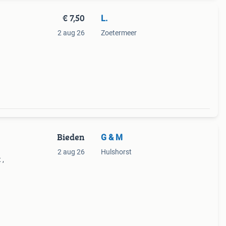
€ 7,50
L.
2 aug 26
Zoetermeer
Bieden
G & M
2 aug 26
Hulshorst
 ,