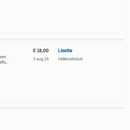
€ 18,00
Lisette
orm:
3 aug 26
Hellevoetsluis
sofus
t een
a