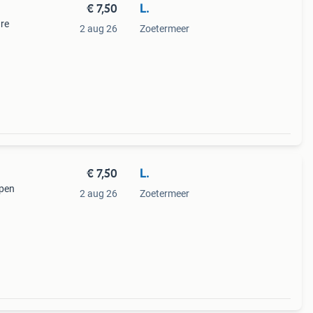
€ 7,50
L.
are
2 aug 26
Zoetermeer
€ 7,50
L.
open
2 aug 26
Zoetermeer