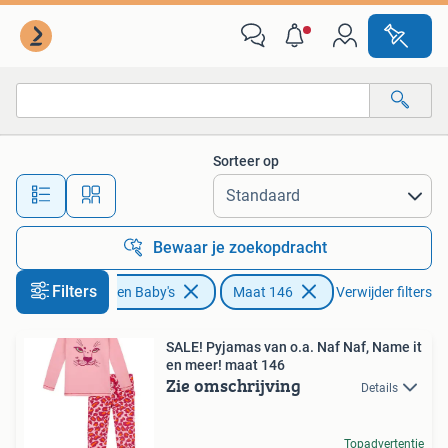
Kinderkleding | Maat 146
Sorteer op
Alle afstanden…
Bewaar je zoekopdracht
Filters
Kinderen en Baby's
Maat 146
Verwijder filters
SALE! Pyjamas van o.a. Naf Naf, Name it
en meer! maat 146
Zie omschrijving
Details
Topadvertentie