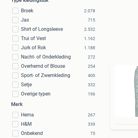
Type kledingstuk
Broek
2.078
Jas
715
Shirt of Longsleeve
2.532
Trui of Vest
1.162
Jurk of Rok
1.188
Nacht- of Onderkleding
272
Overhemd of Blouse
254
Sport- of Zwemkleding
400
Setje
332
Overige typen
196
Merk
Hema
267
H&M
339
Onbekend
75