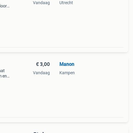
Vandaag
Utrecht
door
koop
€ 3,00
Manon
aat
Vandaag
Kampen
m en
klein