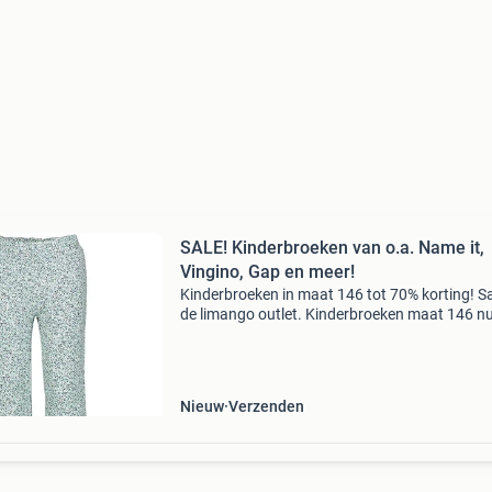
SALE! Kinderbroeken van o.a. Name it,
Vingino, Gap en meer!
Kinderbroeken in maat 146 tot 70% korting! Sa
de limango outlet. Kinderbroeken maat 146 n
tegen bodemprijzen. Van o.a. Name it, vingino
en meer! Stop met teveel betalen en bekijk het
aanbod
Nieuw
Verzenden