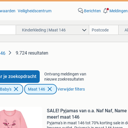
waarden
Veiligheidscentrum
Berichten
Meldingen
Kinderkleding | Maat 146
A
9.724 resultaten
146
Ontvang meldingen van
r je zoekopdracht
nieuwe zoekresultaten
 Baby's
Maat 146
Verwijder filters
SALE! Pyjamas van o.a. Naf Naf, Name 
meer! maat 146
Pyjama's in maat 146 tot 70% korting sale in d