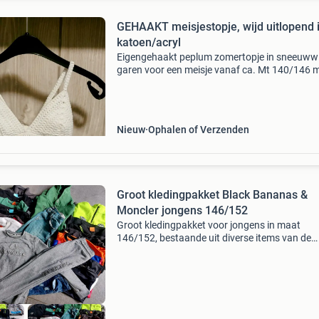
GEHAAKT meisjestopje, wijd uitlopend 
katoen/acryl
Eigengehaakt peplum zomertopje in sneeuww
garen voor een meisje vanaf ca. Mt 140/146 
kan langer doorgedragen worden door de
verstelbare bandjes het is een kort, wijduitlop
romantisch modelle
Nieuw
Ophalen of Verzenden
Groot kledingpakket Black Bananas &
Moncler jongens 146/152
Groot kledingpakket voor jongens in maat
146/152, bestaande uit diverse items van de
merken black bananas en moncler. Het pakket
bevat een mix van truien, hoodies, t-shirts en
broeken, ideaal voor de