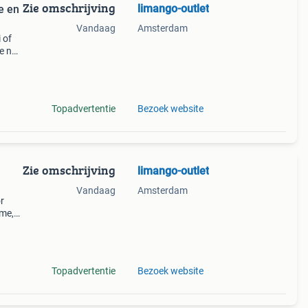
Zie omschrijving
limango-outlet
e en
Vandaag
Amsterdam
 of
we nu
 als
Topadvertentie
Bezoek website
Zie omschrijving
limango-outlet
Vandaag
Amsterdam
r
ême,
Topadvertentie
Bezoek website