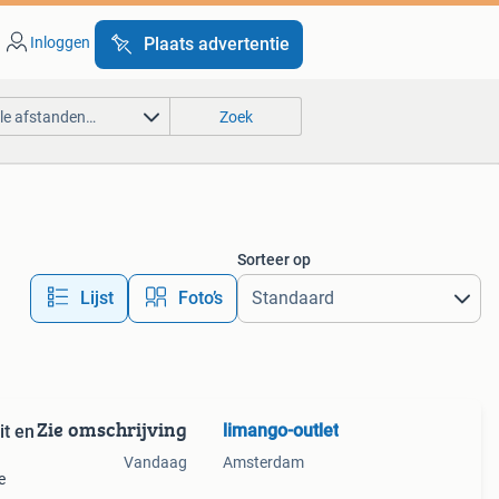
Inloggen
Plaats advertentie
lle afstanden…
Zoek
Sorteer op
Lijst
Foto’s
Zie omschrijving
limango-outlet
it en
Vandaag
Amsterdam
e