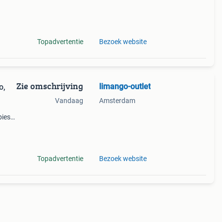
er!
op
Topadvertentie
Bezoek website
Zie omschrijving
limango-outlet
o,
Vandaag
Amsterdam
pies
t
Topadvertentie
Bezoek website