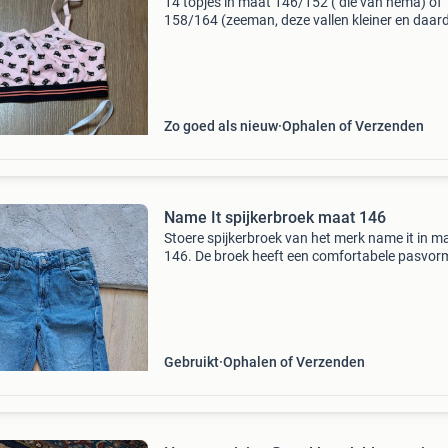
14 topjes in maat 146/152 ( die van hema) of
158/164 (zeeman, deze vallen kleiner en daar
eerder 146/152). €0,50 per topje of alles in 1 
voor €5. De topjes zijn in goede staat, een
Zo goed als nieuw
Ophalen of Verzenden
Name It spijkerbroek maat 146
Stoere spijkerbroek van het merk name it in m
146. De broek heeft een comfortabele pasvor
is ideaal voor dagelijks gebruik. Hier helaas te 
geworden
Gebruikt
Ophalen of Verzenden