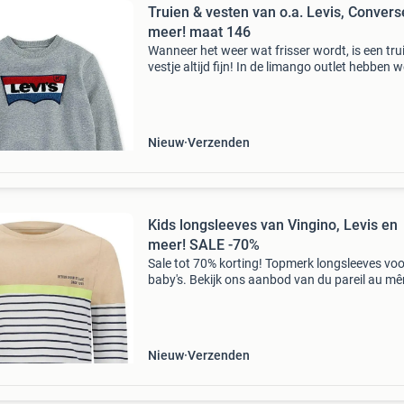
Truien & vesten van o.a. Levis, Convers
meer! maat 146
Wanneer het weer wat frisser wordt, is een trui
vestje altijd fijn! In de limango outlet hebben 
verschillende truitjes en vestjes van topmerken
retour, converse en meer! Kortingen kunnen
Nieuw
Verzenden
Kids longsleeves van Vingino, Levis en
meer! SALE -70%
Sale tot 70% korting! Topmerk longsleeves voo
baby's. Bekijk ons aanbod van du pareil au m
name it, mijn & meer merken. Stop met teveel
betalen en bekijk het aanbod op onze website!
Wees
Nieuw
Verzenden