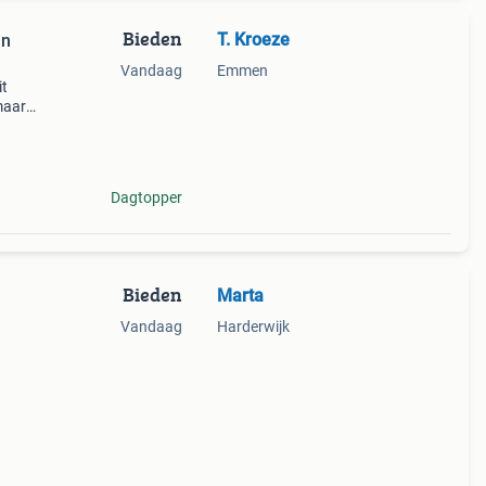
Bieden
T. Kroeze
in
Vandaag
Emmen
it
maar
end
Dagtopper
Bieden
Marta
Vandaag
Harderwijk