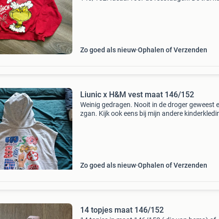
uit een rookvrij huis. Bekijk ook mijn andere
advertenties voor meer leuke kleding.
Zo goed als nieuw
Ophalen of Verzenden
Liunic x H&M vest maat 146/152
Weinig gedragen. Nooit in de droger geweest 
zgan. Kijk ook eens bij mijn andere kinderkledi
advertenties.
Zo goed als nieuw
Ophalen of Verzenden
14 topjes maat 146/152