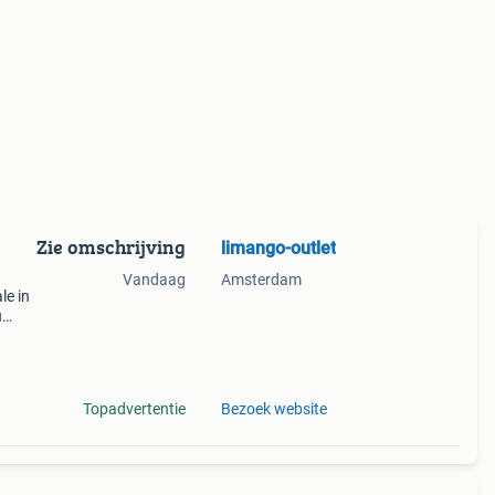
Zie omschrijving
limango-outlet
Vandaag
Amsterdam
le in
u
, gap
Topadvertentie
Bezoek website