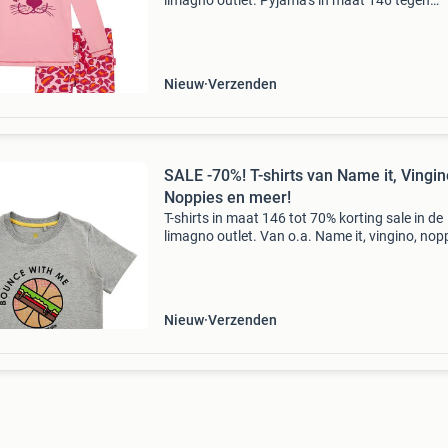
limagno outlet. Pyjama's in maat 146 tegen
bodemprijzen, van o.a. Naf naf, name it en me
Stop met teveel betalen en bekijk het aanbod 
onze
Nieuw
Verzenden
SALE -70%! T-shirts van Name it, Vingin
Noppies en meer!
T-shirts in maat 146 tot 70% korting sale in de
limagno outlet. Van o.a. Name it, vingino, nop
en meer! Stop met teveel betalen en bekijk het
aanbod op onze website! Wees er snel bij wan
op=op li
Nieuw
Verzenden