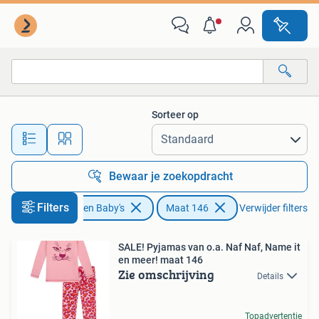
Kinderkleding | Maat 146
Sorteer op
Alle afstanden…
Bewaar je zoekopdracht
Filters
Kinderen en Baby's
Maat 146
Verwijder filters
SALE! Pyjamas van o.a. Naf Naf, Name it
en meer! maat 146
Zie omschrijving
Details
Topadvertentie