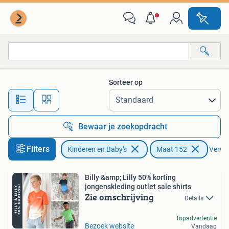
Kinderkleding | Maat 152
Sorteer op
Alle afstanden…
Bewaar je zoekopdracht
Filters
Kinderen en Baby's
Maat 152
Verwij
Billy &amp; Lilly 50% korting
jongenskleding outlet sale shirts
Zie omschrijving
Details
Topadvertentie
Bezoek website
Vandaag