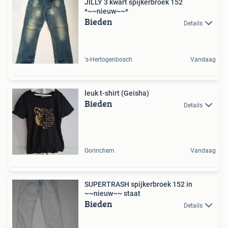
JILLY 3 kwart spijkerbroek 152
*~~nieuw~~*
Bieden
Details
's-Hertogenbosch
Vandaag
leuk t-shirt (Geisha)
Bieden
Details
Gorinchem
Vandaag
SUPERTRASH spijkerbroek 152 in
~~nieuw~~ staat
Bieden
Details