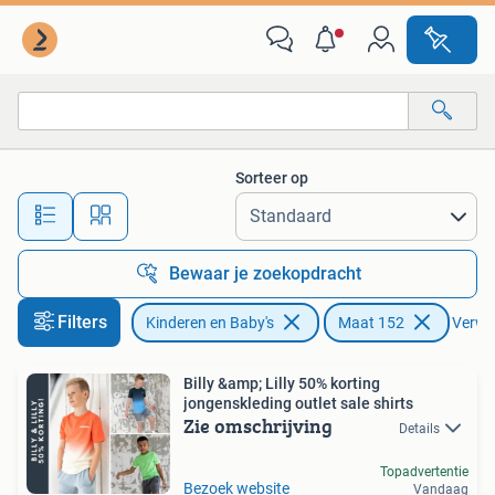
Kinderkleding | Maat 152
Sorteer op
Alle afstanden…
Bewaar je zoekopdracht
Filters
Kinderen en Baby's
Maat 152
Verwij
Billy &amp; Lilly 50% korting
jongenskleding outlet sale shirts
Zie omschrijving
Details
Topadvertentie
Bezoek website
Vandaag