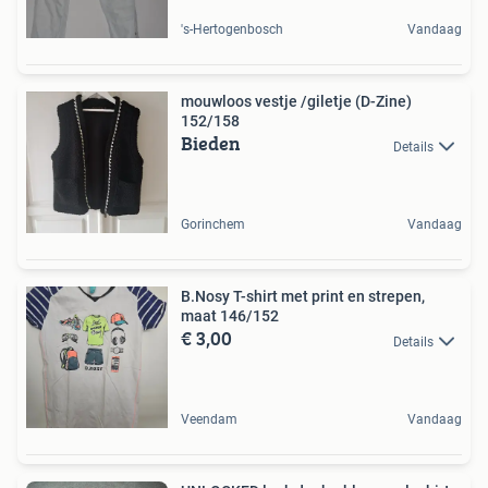
's-Hertogenbosch
Vandaag
mouwloos vestje /giletje (D-Zine)
152/158
Bieden
Details
Gorinchem
Vandaag
B.Nosy T-shirt met print en strepen,
maat 146/152
€ 3,00
Details
Veendam
Vandaag