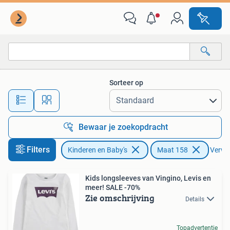
Kinderkleding | Maat 158
Sorteer op
Alle afstanden…
Bewaar je zoekopdracht
Filters
Kinderen en Baby's
Maat 158
Verwij
Kids longsleeves van Vingino, Levis en
meer! SALE -70%
Zie omschrijving
Details
Topadvertentie