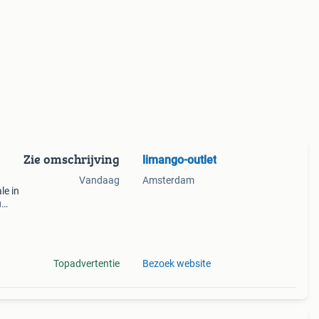
Zie omschrijving
limango-outlet
Vandaag
Amsterdam
le in
u
, gap
Topadvertentie
Bezoek website