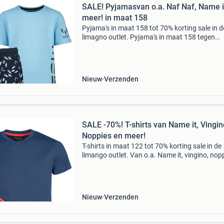
SALE! Pyjamasvan o.a. Naf Naf, Name i
meer! in maat 158
Pyjama's in maat 158 tot 70% korting sale in d
limagno outlet. Pyjama's in maat 158 tegen
bodemprijzen, van o.a. Naf naf, name it en me
Stop met teveel betalen en bekijk het aanbod 
onze
Nieuw
Verzenden
SALE -70%! T-shirts van Name it, Vingin
Noppies en meer!
T-shirts in maat 122 tot 70% korting sale in de
limango outlet. Van o.a. Name it, vingino, nop
en meer! Stop met teveel betalen en bekijk het
aanbod op onze website! Wees er snel bij wan
op=op li
Nieuw
Verzenden