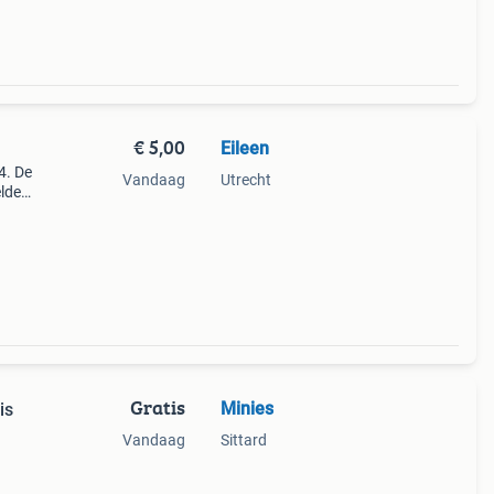
€ 5,00
Eileen
4. De
Vandaag
Utrecht
elde
r de
Gratis
Minies
is
Vandaag
Sittard