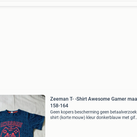
Zeeman T- -Shirt Awesome Gamer maa
158-164
Geen kopers bescherming geen betaalverzoek
shirt (korte mouw) kleur donkerblauw met gif
rozerode tekst en afbeelding controler awes
game mode on gamer maat 158 - 164 voor en
achterzijde helemaal