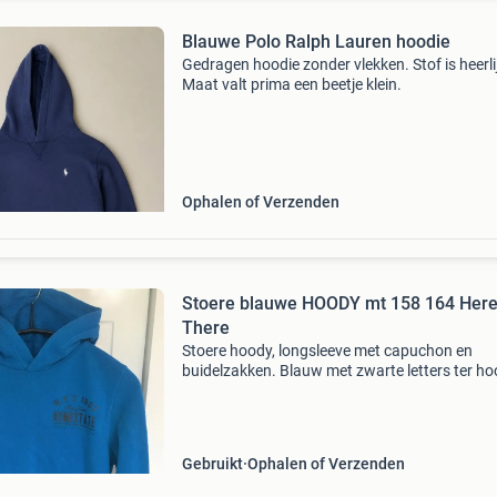
Blauwe Polo Ralph Lauren hoodie
Gedragen hoodie zonder vlekken. Stof is heerli
Maat valt prima een beetje klein.
Ophalen of Verzenden
Stoere blauwe HOODY mt 158 164 Her
There
Stoere hoody, longsleeve met capuchon en
buidelzakken. Blauw met zwarte letters ter ho
van linkerborst. Kinderkledingmerk here+there
goede staat. Maat 158/164. Zie ook mijn and
leuke aanbie
Gebruikt
Ophalen of Verzenden