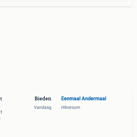
Bieden
Eenmaal Andermaal
t
Vandaag
Hilversum
 t
ome