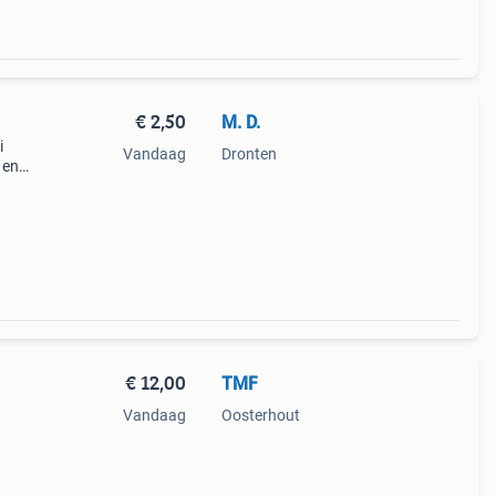
€ 2,50
M. D.
i
Vandaag
Dronten
 en
or
€ 12,00
TMF
Vandaag
Oosterhout