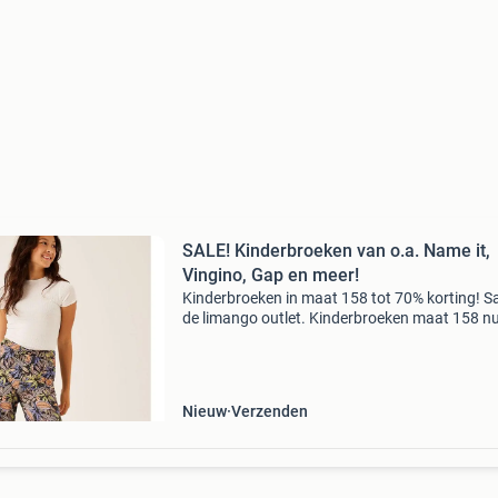
SALE! Kinderbroeken van o.a. Name it,
Vingino, Gap en meer!
Kinderbroeken in maat 158 tot 70% korting! Sa
de limango outlet. Kinderbroeken maat 158 n
tegen bodemprijzen. Van o.a. Name it, vingino
en meer! Stop met teveel betalen en bekijk het
aanbod
Nieuw
Verzenden