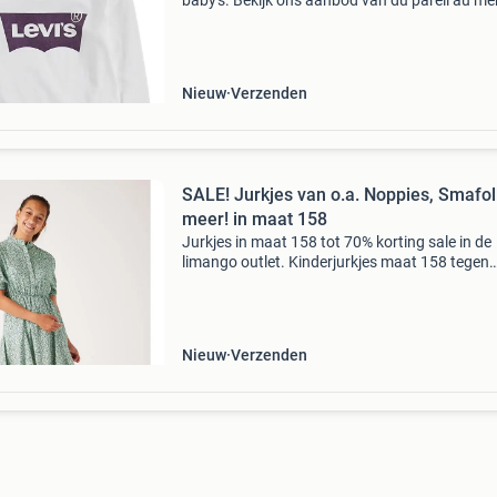
baby's. Bekijk ons aanbod van du pareil au m
name it, mijn & meer merken. Stop met teveel
betalen en bekijk het aanbod op onze website!
Wees
Nieuw
Verzenden
SALE! Jurkjes van o.a. Noppies, Smafol
meer! in maat 158
Jurkjes in maat 158 tot 70% korting sale in de
limango outlet. Kinderjurkjes maat 158 tegen
bodemprijzen. Van o.a. Noppies, smafolk en m
Stop met teveel betalen en bekijk het aanbod 
onze websit
Nieuw
Verzenden