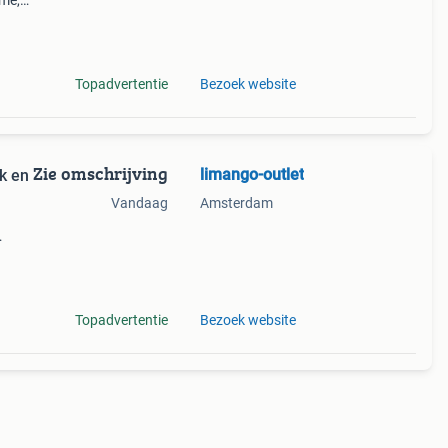
ême,
Topadvertentie
Bezoek website
Zie omschrijving
limango-outlet
k en
Vandaag
Amsterdam
eer!
op
Topadvertentie
Bezoek website