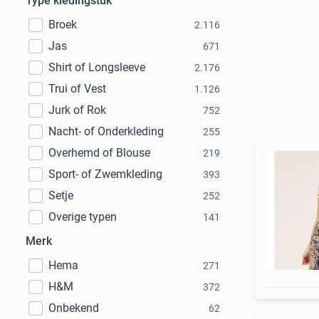
Type kledingstuk
Broek
2.116
Jas
671
Shirt of Longsleeve
2.176
Trui of Vest
1.126
Jurk of Rok
752
Nacht- of Onderkleding
255
Overhemd of Blouse
219
Sport- of Zwemkleding
393
Setje
252
Overige typen
141
Merk
Hema
271
H&M
372
Onbekend
62