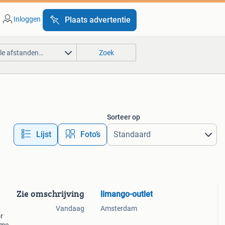
Inloggen
Plaats advertentie
lle afstanden…
Zoek
Sorteer op
Lijst
Foto’s
Zie omschrijving
limango-outlet
Vandaag
Amsterdam
r