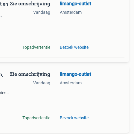
Zie omschrijving
limango-outlet
t en
Vandaag
Amsterdam
e
er!
op
Topadvertentie
Bezoek website
Zie omschrijving
limango-outlet
o,
Vandaag
Amsterdam
pies
t
Topadvertentie
Bezoek website