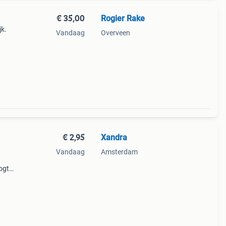
€ 35,00
Rogier Rake
jk.
Vandaag
Overveen
€ 2,95
Xandra
e
Vandaag
Amsterdam
ogte
. In
ere