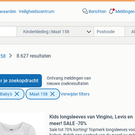
waarden
Veiligheidscentrum
Berichten
Meldingen
Kinderkleding | Maat 158
A
8.627 resultaten
158
Ontvang meldingen van
r je zoekopdracht
nieuwe zoekresultaten
 Baby's
Maat 158
Verwijder filters
Kids longsleeves van Vingino, Levis en
meer! SALE -70%
Sale tot 70% korting! Topmerk longsleeves voo