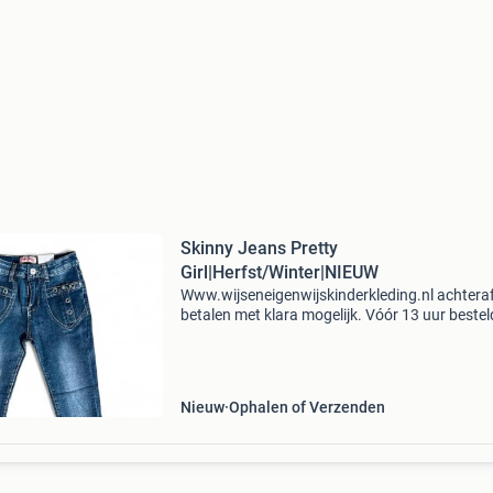
Skinny Jeans Pretty
Girl|Herfst/Winter|NIEUW
Www.wijseneigenwijskinderkleding.nl achtera
betalen met klara mogelijk. Vóór 13 uur bestel
dezelfde dag verzonden. De jeans is voorzien 
stijlvolle washed effecten en opvallende detail
leuke
Nieuw
Ophalen of Verzenden