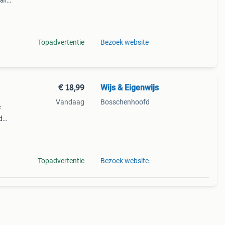
naf
fe
Topadvertentie
Bezoek website
€ 18,99
Wijs & Eigenwijs
Vandaag
Bosschenhoofd
f
d
nde
Topadvertentie
Bezoek website