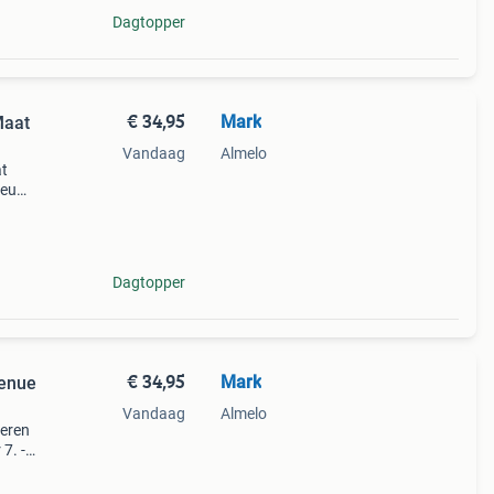
Dagtopper
€ 34,95
Mark
Maat
Vandaag
Almelo
at
ieuw
ue:
en -
Dagtopper
€ 34,95
Mark
Tenue
Vandaag
Almelo
deren
7. -
eet
werkda