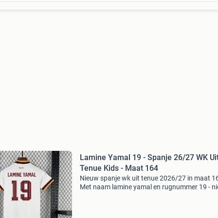
Lamine Yamal 19 - Spanje 26/27 WK Ui
Tenue Kids - Maat 164
Nieuw spanje wk uit tenue 2026/27 in maat 16
Met naam lamine yamal en rugnummer 19 - n
en ongedragen - inclusief labels - compleet ten
shirt en broekje - levering binnen 5 - 9 werkdag