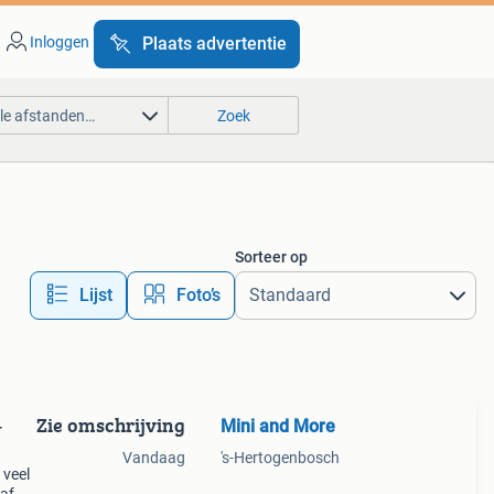
Inloggen
Plaats advertentie
lle afstanden…
Zoek
Sorteer op
Lijst
Foto’s
Zie omschrijving
Mini and More
-
Vandaag
's-Hertogenbosch
 veel