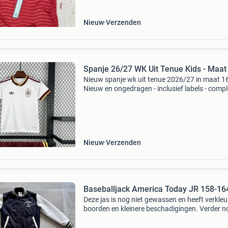
Nieuw
Verzenden
Spanje 26/27 WK Uit Tenue Kids - Maat
Nieuw spanje wk uit tenue 2026/27 in maat 16
Nieuw en ongedragen - inclusief labels - compl
tenue: shirt en broekje - levering binnen 5 - 9
werkdagen - personaliseren mogelijk (naam +
rugnummer
Nieuw
Verzenden
Baseballjack America Today JR 158-16
Deze jas is nog niet gewassen en heeft verkle
boorden en kleinere beschadigingen. Verder n
heel goed om nog te dragen (maar inmiddels t
klein voor onze dochter). Verder nog heel goed