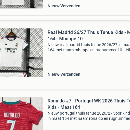
Nieuw
Verzenden
Real Madrid 26/27 Thuis Tenue Kids - 
164 - Mbappe 10
Nieuw real madrid thuis tenue 2026/27 in ma
164 met naam mbappe en rugnummer 10. - N
en ongedragen - inclusief labels - compleet ten
shirt en broekje - levering binnen 5 - 9 werkdag
verkr
Nieuw
Verzenden
Ronaldo #7 - Portugal WK 2026 Thuis 
Kids - Maat 164
Nieuw portugal thuis tenue 2026/27 voor kin
in maat 164 met naam ronaldo en rugnummer 
Nieuw en ongedragen - inclusief labels - compl
tenue: shirt en broekje - levering binnen 5 - 9 