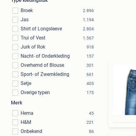
Type kledingstuk
Broek
2.896
Jas
1.194
Shirt of Longsleeve
2.804
Trui of Vest
1.567
Jurk of Rok
918
Nacht- of Onderkleding
157
Overhemd of Blouse
301
Sport- of Zwemkleding
661
Setje
405
Overige typen
175
Merk
Hema
45
H&M
221
Onbekend
86