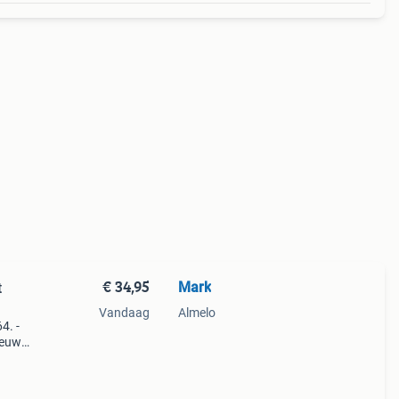
€ 34,95
Mark
t
Vandaag
Almelo
4. -
ieuw
ue:
en - v