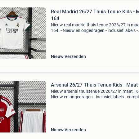
Real Madrid 26/27 Thuis Tenue Kids - 
164
Nieuw real madrid thuis tenue 2026/27 in ma
164. - Nieuw en ongedragen - inclusief labels -
compleet tenue: shirt en broekje - levering binn
9 werkdagen - personaliseren mogelijk (naam 
rugnu
Nieuw
Verzenden
Arsenal 26/27 Thuis Tenue Kids - Maat
Nieuw arsenal thuistenue 2026/27 in maat 164
Nieuw en ongedragen - inclusief labels - compl
tenue: shirt en broekje - levering binnen 5 - 9
werkdagen - personaliseren mogelijk (naam +
rugnummer)
Nieuw
Verzenden