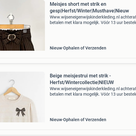
Meisjes short met strik en
gesp|Herfst/Winter|Musthave|Nieuw
Www.wijseneigenwijskinderkleding.nl achtera
betalen met klara mogelijk. Vóór 13 uur bestel
dezelfde dag verzonden. Dankzij de mix van
hoogwaardige materialen – nylon (43%), visc
(33%), polyester
Nieuw
Ophalen of Verzenden
Beige meisjestrui met strik -
Herfst/Wintercollectie|NIEUW
Www.wijseneigenwijskinderkleding.nl achtera
betalen met klara mogelijk. Vóór 13 uur bestel
dezelfde dag verzonden. Kenmerken kleur: bei
decoratie: strik met panterprint pasvorm:
comfortabel, regul
Nieuw
Ophalen of Verzenden