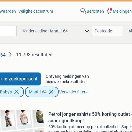
waarden
Veiligheidscentrum
Berichten
Meldingen
Kinderkleding | Maat 164
A
11.793 resultaten
164
Ontvang meldingen van
r je zoekopdracht
nieuwe zoekresultaten
 Baby's
Maat 164
Verwijder filters
Petrol jongensshirts 50% korting outlet 
super goedkoop!
50% korting of meer op petrol collecties! Super