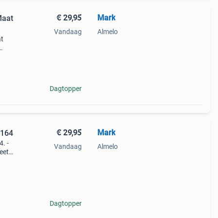
€ 29,95
Mark
Maat
Vandaag
Almelo
at
en 5 -
+
Dagtopper
€ 29,95
Mark
 164
. -
Vandaag
Almelo
eet
Dagtopper