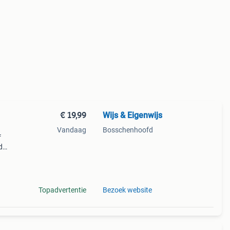
€ 19,99
Wijs & Eigenwijs
Vandaag
Bosschenhoofd
f
d
van
s met
Topadvertentie
Bezoek website