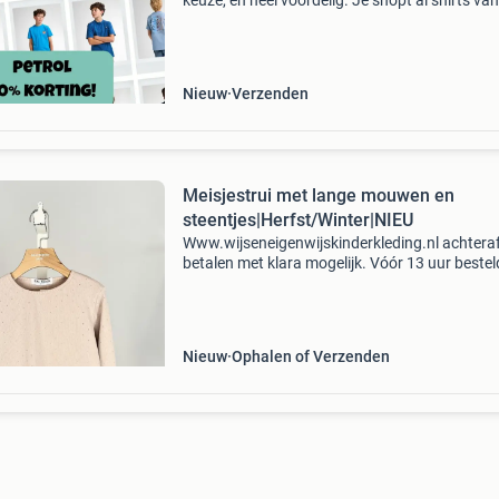
keuze, en heel voordelig. Je shopt al shirts va
€7,49! Maat 128 t/m maat 176, in heel veel tof
kleuren en prints! Op onze website shop je
Nieuw
Verzenden
Meisjestrui met lange mouwen en
steentjes|Herfst/Winter|NIEU
Www.wijseneigenwijskinderkleding.nl achtera
betalen met klara mogelijk. Vóór 13 uur bestel
dezelfde dag verzonden. De subtiele glinstere
steentjes over de gehele stof zorgen voor een
sprankelend
Nieuw
Ophalen of Verzenden