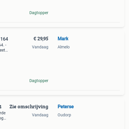
Dagtopper
€ 29,95
Mark
 164
4. -
Vandaag
Almelo
eet
Dagtopper
Zie omschrijving
Peterse
4
urde
Vandaag
Oudorp
og
e
,