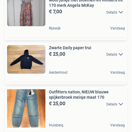
Mooi jurkje met bloemen en vlinders mt
170 merk Angela McKay
€ 7,00
Details
Rijswijk
Vandaag
Zwarte Daily paper trui
€ 25,00
Details
Aerdenhout
Vandaag
Outfitters nation, NIEUW blauwe
spijkerbroek meisje maat 170
€ 25,00
Details
Hulsberg
Vandaag