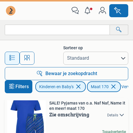
Kinderkleding | Maat 170
Sorteer op
Alle afstanden…
Bewaar je zoekopdracht
Filters
Kinderen en Baby's
Maat 170
Verwij
SALE! Pyjamas van o.a. Naf Naf, Name it
en meer! maat 170
Zie omschrijving
Details
Topadvertentie