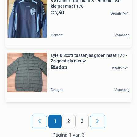
VV Gemert trui maat S - Hummel valt
kleiner maat 176
€ 7,50
Details
Gemert
Vandaag
Lyle & Scott tussenjas groen maat 176 -
Zo goed als nieuw
Bieden
Details
Dongen
Vandaag
1
2
3
Pagina 1 van 3