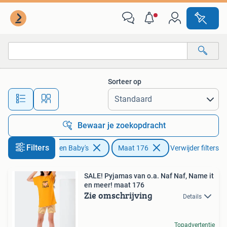
Kinderkleding | Maat 176
Sorteer op
Alle afstanden…
Bewaar je zoekopdracht
Filters
Kinderen en Baby's
Maat 176
Verwijder filters
SALE! Pyjamas van o.a. Naf Naf, Name it
en meer! maat 176
Zie omschrijving
Details
Topadvertentie