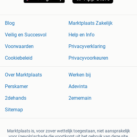
Blog
Marktplaats Zakelijk
Veilig en Succesvol
Help en Info
Voorwaarden
Privacyverklaring
Cookiebeleid
Privacyvoorkeuren
Over Marktplaats
Werken bij
Perskamer
Adevinta
2dehands
2ememain
Sitemap
Marktplaats is, voor zover wettelijk toegestaan, niet aansprakelijk
voor (gevolg)schade die voortkomt uit het gebruik van deze site,