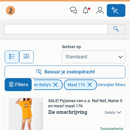
Kinderkleding | Maat 176
Sorteer op
Alle afstanden…
Bewaar je zoekopdracht
Filters
Kinderen en Baby's
Maat 176
Verwijder filters
SALE! Pyjamas van o.a. Naf Naf, Name it
en meer! maat 176
Zie omschrijving
Details
Topadvertentie