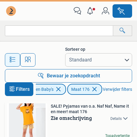
Kinderkleding | Maat 176
Sorteer op
Alle afstanden…
Bewaar je zoekopdracht
Filters
Kinderen en Baby's
Maat 176
Verwijder filters
SALE! Pyjamas van o.a. Naf Naf, Name it
en meer! maat 176
Zie omschrijving
Details
Topadvertentie