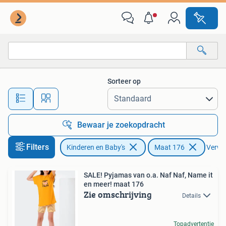
Kinderkleding | Maat 176
Sorteer op
Alle afstanden…
Bewaar je zoekopdracht
Filters
Kinderen en Baby's
Maat 176
Verwij
SALE! Pyjamas van o.a. Naf Naf, Name it
en meer! maat 176
Zie omschrijving
Details
Topadvertentie