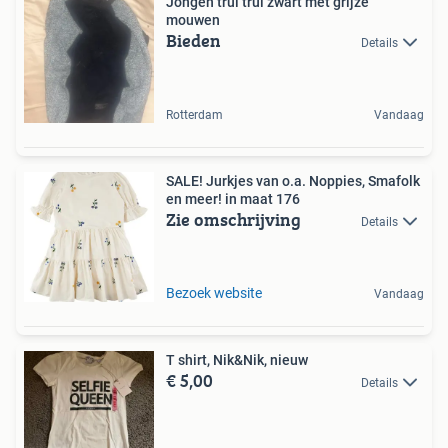
Jongen trui trui zwart met grijze
mouwen
Bieden
Details
Rotterdam
Vandaag
SALE! Jurkjes van o.a. Noppies, Smafolk
en meer! in maat 176
Zie omschrijving
Details
Bezoek website
Vandaag
T shirt, Nik&Nik, nieuw
€ 5,00
Details