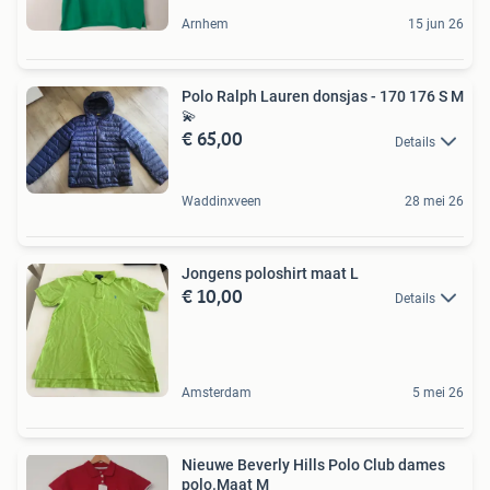
Arnhem
15 jun 26
Polo Ralph Lauren donsjas - 170 176 S M
💫
€ 65,00
Details
Waddinxveen
28 mei 26
Jongens poloshirt maat L
€ 10,00
Details
Amsterdam
5 mei 26
Nieuwe Beverly Hills Polo Club dames
polo.Maat M