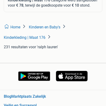
Kinderkleding | Maat 176
categorie werd aangeboden
voor
€ 78
, terwijl de goedkoopste voor
€ 10
stond.
Home
Kinderen en Baby's
Kinderkleding | Maat 176
231 resultaten
voor 'ralph lauren'
Blog
Marktplaats Zakelijk
Veilig en Succesvol