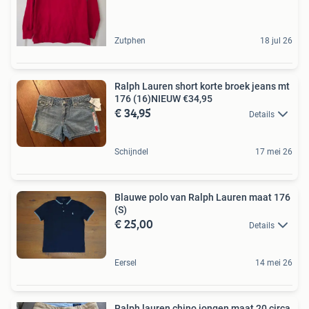
Zutphen
18 jul 26
Ralph Lauren short korte broek jeans mt
176 (16)NIEUW €34,95
€ 34,95
Details
Schijndel
17 mei 26
Blauwe polo van Ralph Lauren maat 176
(S)
€ 25,00
Details
Eersel
14 mei 26
Ralph lauren chino jongen maat 20 circa