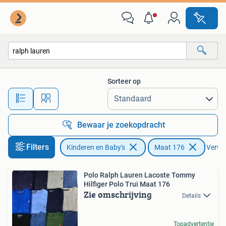
Kinderkleding | Maat 176
Sorteer op
Alle afstanden…
Bewaar je zoekopdracht
Filters
Kinderen en Baby's
Maat 176
Verwij
Polo Ralph Lauren Lacoste Tommy
Hilfiger Polo Trui Maat 176
Zie omschrijving
Details
Topadvertentie