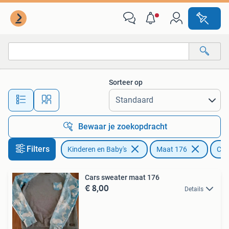
Kinderkleding | Maat 176
Sorteer op
Alle afstanden…
Bewaar je zoekopdracht
Filters
Kinderen en Baby's
Maat 176
Car
Cars sweater maat 176
€ 8,00
Details