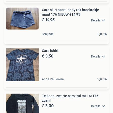
Cars skirt skort londy rok broekrokje
maat 176 NIEUW €14,95
€ 14,95
Details
Schijndel
8 jul 26
Cars tshirt
€ 3,50
Details
Anna Paulowna
5 jul 26
Te koop: zwarte cars trui mt 16/176
zgan!
€ 3,00
Details