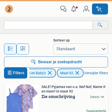
Kinderkleding | Maat 92
Sorteer op
Alle afstanden…
Bewaar je zoekopdracht
Filters
Kinderen en Baby's
Maat 92
Verwijder filters
SALE! Pyjamas van o.a. Naf Naf, Name it
en meer! in maat 92
Zie omschrijving
Details
Topadvertentie