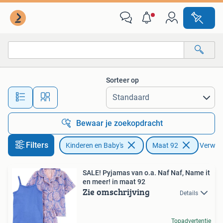
Kinderkleding | Maat 92
Sorteer op
Alle afstanden…
Bewaar je zoekopdracht
Filters
Kinderen en Baby's
Maat 92
Verwijde
SALE! Pyjamas van o.a. Naf Naf, Name it
en meer! in maat 92
Zie omschrijving
Details
Topadvertentie