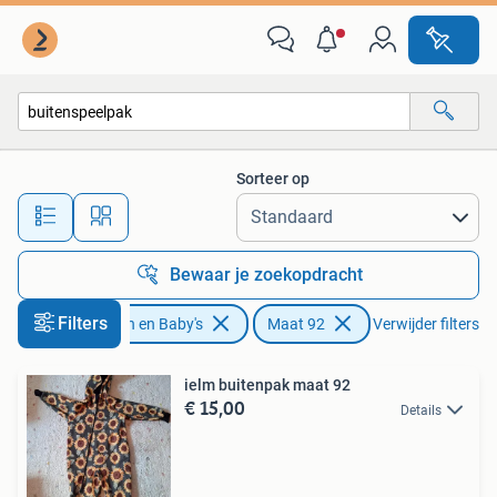
Kinderkleding | Maat 92
Sorteer op
Alle afstanden…
Bewaar je zoekopdracht
Filters
Kinderen en Baby's
Maat 92
Verwijder filters
ielm buitenpak maat 92
€ 15,00
Details