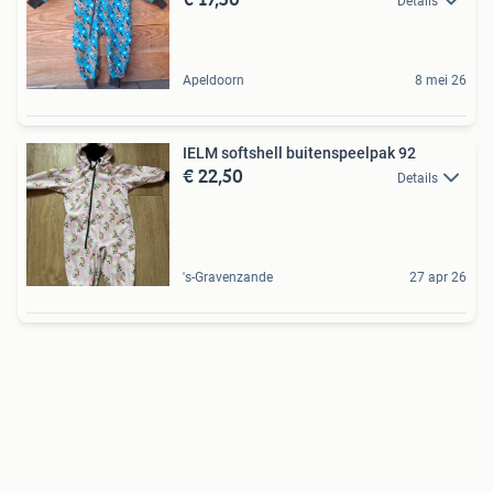
Details
Apeldoorn
8 mei 26
IELM softshell buitenspeelpak 92
€ 22,50
Details
's-Gravenzande
27 apr 26